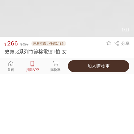
1/11
266
分享
涼夏推薦．任選149起
$
$ 299
史努比系列竹節棉電繡T恤-女
加入購物車
選擇
顏色 尺寸
首頁
打開APP
購物車
4種顏色
付款
超商取貨付款 ‧ 信用卡 ‧ LINE Pay
運費
優惠倒數！超商取貨滿588免運費
打開APP
配送
不提供海外配送
詳情
產地 ‧ 材質 ‧ 特色