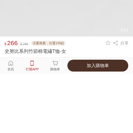
1/11
266
分享
涼夏推薦．任選149起
$
$ 299
史努比系列竹節棉電繡T恤-女
加入購物車
選擇
顏色 尺寸
首頁
打開APP
購物車
4種顏色
付款
超商取貨付款 ‧ 信用卡 ‧ LINE Pay
運費
父親節限定！超商取貨滿588免運費
打開APP
配送
不提供海外配送
詳情
產地 ‧ 材質 ‧ 特色