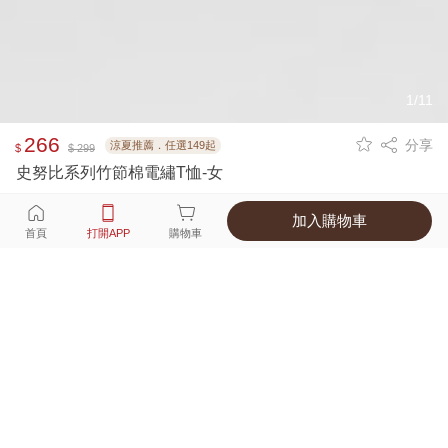
1/11
266
分享
涼夏推薦．任選149起
$
$ 299
史努比系列竹節棉電繡T恤-女
加入購物車
選擇
顏色 尺寸
首頁
打開APP
購物車
4種顏色
付款
超商取貨付款 ‧ 信用卡 ‧ LINE Pay
運費
父親節限定！超商取貨滿588免運費
打開APP
配送
不提供海外配送
詳情
產地 ‧ 材質 ‧ 特色