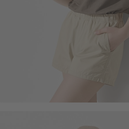
199
$
$ 249