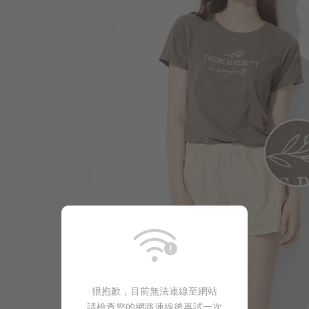
266
$
$ 299
199
$
$ 249
很抱歉，目前無法連線至網站
請檢查您的網路連線後再試一次