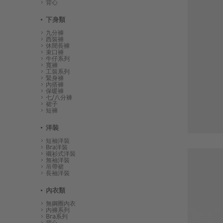
背心
下身類
九分褲
西裝褲
休閒長褲
束口褲
牛仔系列
寬褲
工裝系列
緊身褲
內搭褲
保暖褲
七/八分褲
裙子
短褲
洋裝
短袖洋裝
Bra洋裝
襯衫式洋裝
無袖洋裝
吊帶裙
長袖洋裝
內衣類
無鋼圈內衣
內褲系列
Bra系列
背心