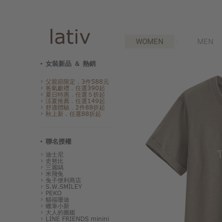
WOMEN
MEN
女裝新品 ＆ 熱銷
父親節限定．3件588元
爸氣獻禮．任選390起
夏日特惠．任選５折起
涼夏推薦．任選149起
舒適體驗．2件88折起
秋上新．任選88折起
聯名授權
迪士尼
史努比
三麗鷗
米飛兔
兔子便利商店
S.W.SMILEY
PEKO
貓福珊迪
蠟筆小新
大人的圖鑑
LINE FRIENDS minini