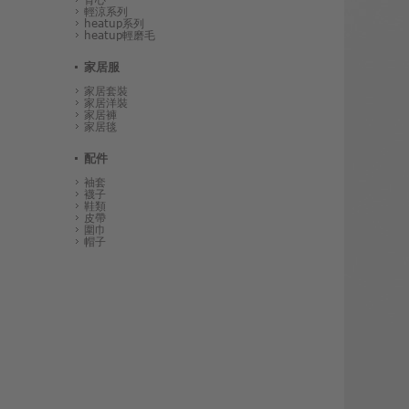
輕涼系列
heatup系列
heatup輕磨毛
家居服
家居套裝
家居洋裝
家居褲
家居毯
配件
袖套
襪子
鞋類
皮帶
圍巾
帽子