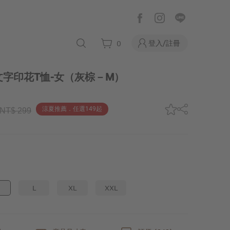
登入/註冊
0
字印花T恤-女
（灰棕－M）
涼夏推薦．任選149起
NT$ 299
L
XL
XXL