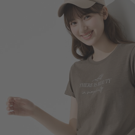
266
$
$ 299