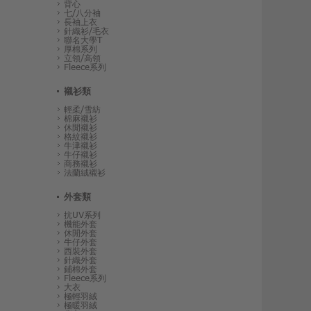
背心
七/八分袖
長袖上衣
針織衫/毛衣
聯名大學T
厚棉系列
立領/高領
Fleece系列
襯衫類
輕柔/雪紡
棉麻襯衫
休閒襯衫
格紋襯衫
牛津襯衫
牛仔襯衫
商務襯衫
法蘭絨襯衫
外套類
抗UV系列
機能外套
休閒外套
牛仔外套
西裝外套
針織外套
鋪棉外套
Fleece系列
大衣
極輕羽絨
極暖羽絨