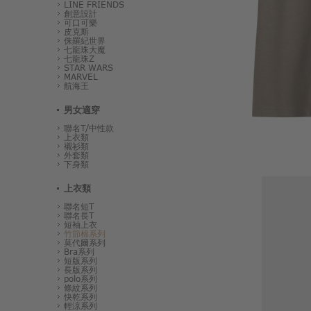
LINE FRIENDS
創意設計
可口可樂
皮克斯
侏羅紀世界
七龍珠大魔
七龍珠Z
STAR WARS
MARVEL
航海王
男女適穿
聯名T/中性款
上衣類
襯衫類
外套類
下身類
上衣類
聯名短T
聯名長T
短袖上衣
竹節棉系列
莫代爾系列
Bra系列
短版系列
長版系列
polo系列
條紋系列
快乾系列
輕涼系列