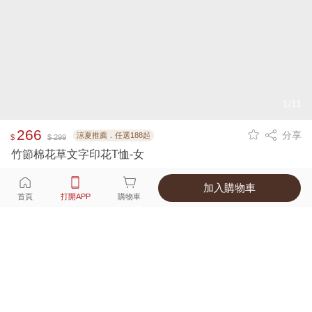
1/11
266
分享
涼夏推薦．任選188起
$
$ 299
竹節棉花草文字印花T恤-女
加入購物車
選擇
顏色 尺寸
首頁
打開APP
購物車
3種顏色
付款
超商取貨付款 ‧ 信用卡 ‧ LINE Pay
運費
父親節限定！超商取貨滿588免運費
打開APP
詳情
產地 ‧ 材質 ‧ 特色