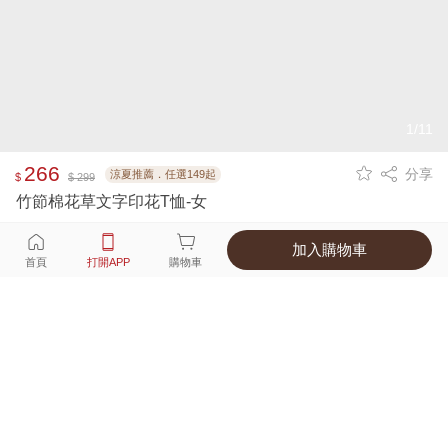
1/11
266
分享
涼夏推薦．任選149起
$
$ 299
竹節棉花草文字印花T恤-女
加入購物車
選擇
顏色 尺寸
首頁
打開APP
購物車
3種顏色
付款
超商取貨付款 ‧ 信用卡 ‧ LINE Pay
運費
父親節限定！超商取貨滿588免運費
打開APP
詳情
產地 ‧ 材質 ‧ 特色