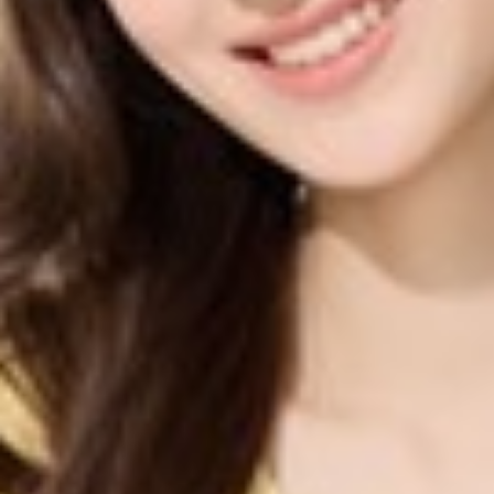
399
$ 499
$