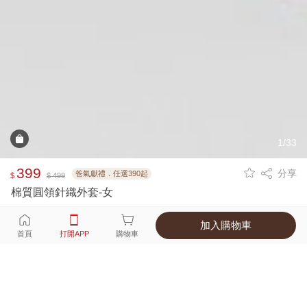
1/33
399
分享
爸氣獻禮．任選390起
$
$ 499
棉質圓領針織外套-女
加入購物車
選擇
顏色 尺寸
首頁
打開APP
購物車
10種顏色
付款
超商取貨付款 ‧ 信用卡 ‧ LINE Pay