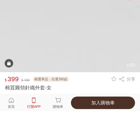
1/33
399
分享
精選單品．任選390起
$
$ 499
棉質圓領針織外套-女
加入購物車
選擇
顏色 尺寸
首頁
打開APP
購物車
10種顏色
付款
超商取貨付款 ‧ 信用卡 ‧ LINE Pay