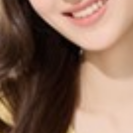
399
$ 499
$