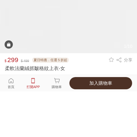
1/10
299
分享
夏日特惠．任選５折起
$
$ 499
柔軟法蘭絨抓皺格紋上衣-女
加入購物車
選擇
顏色 尺寸
首頁
打開APP
購物車
1種顏色
付款
超商取貨付款 ‧ 信用卡 ‧ LINE Pay
運費
父親節限定！超商取貨滿588免運費
打開APP
詳情
產地 ‧ 材質 ‧ 特色