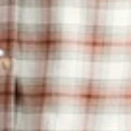
299
$ 499
$