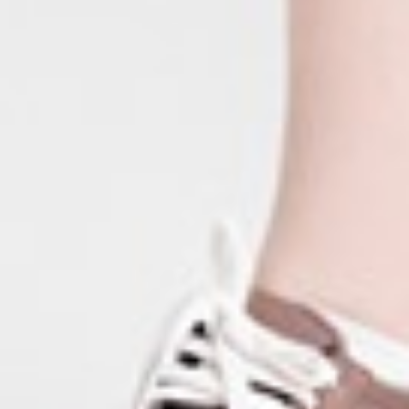
105
$ 119
$