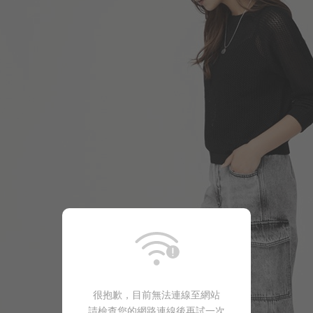
249
$
$ 350
330
$
$ 499
很抱歉，目前無法連線至網站
商品售完
請檢查您的網路連線後再試一次