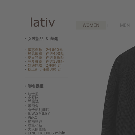
WOMEN
MEN
女裝新品 ＆ 熱銷
優惠倒數．2件660元
爸氣獻禮．任選490起
夏日特惠．任選５折起
涼夏推薦．任選188起
舒適體驗．2件8折起
秋上新．任選88折起
聯名授權
迪士尼
史努比
三麗鷗
米飛兔
兔子便利商店
S.W.SMILEY
PEKO
貓福珊迪
蠟筆小新
大人的圖鑑
LINE FRIENDS minini