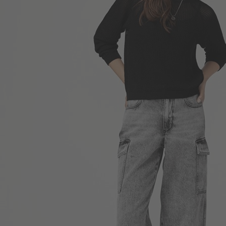
249
$
$ 350
330
$
$ 499
商品售完