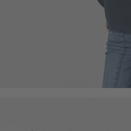
330
$
$ 49
490
$
$ 690