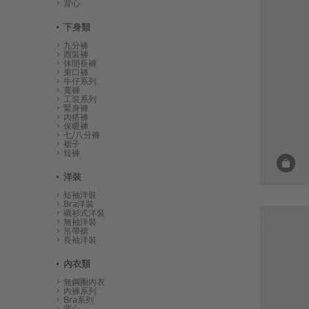
背心
下身類
九分褲
西裝褲
休閒長褲
束口褲
牛仔系列
寬褲
工裝系列
緊身褲
內搭褲
保暖褲
七/八分褲
裙子
短褲
洋裝
短袖洋裝
Bra洋裝
襯衫式洋裝
無袖洋裝
吊帶裙
長袖洋裝
內衣類
無鋼圈內衣
內褲系列
Bra系列
背心