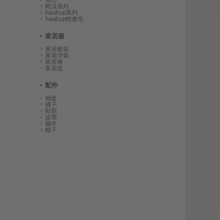
輕涼系列
heatup系列
heatup輕磨毛
家居服
家居套裝
家居洋裝
家居褲
家居毯
配件
袖套
襪子
鞋類
皮帶
圍巾
帽子