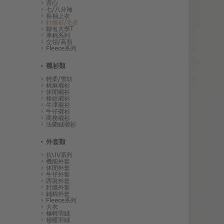
背心
七/八分袖
長袖上衣
針織衫/毛衣
聯名大學T
厚棉系列
立領/高領
Fleece系列
襯衫類
輕柔/雪紡
棉麻襯衫
休閒襯衫
格紋襯衫
牛津襯衫
牛仔襯衫
商務襯衫
法蘭絨襯衫
外套類
抗UV系列
機能外套
休閒外套
牛仔外套
西裝外套
針織外套
鋪棉外套
Fleece系列
大衣
極輕羽絨
極暖羽絨