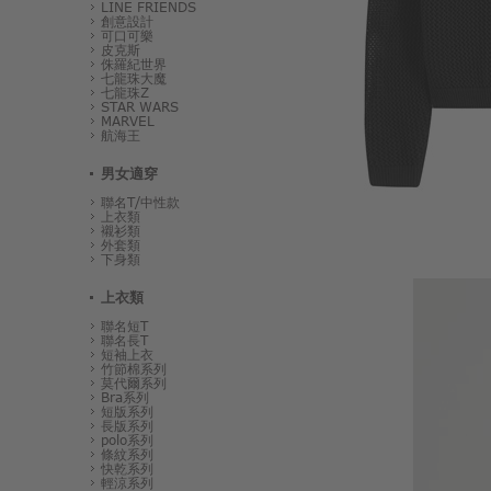
LINE FRIENDS
創意設計
可口可樂
皮克斯
侏羅紀世界
七龍珠大魔
七龍珠Z
STAR WARS
MARVEL
航海王
男女適穿
聯名T/中性款
上衣類
襯衫類
外套類
下身類
上衣類
聯名短T
聯名長T
短袖上衣
竹節棉系列
莫代爾系列
Bra系列
短版系列
長版系列
polo系列
條紋系列
快乾系列
輕涼系列