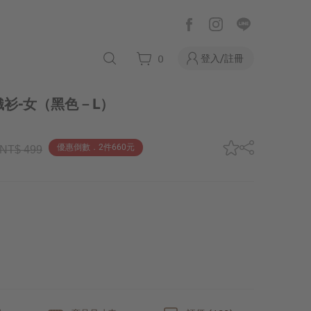
登入/註冊
0
衫-女
（黑色－L）
優惠倒數．2件660元
NT$ 499