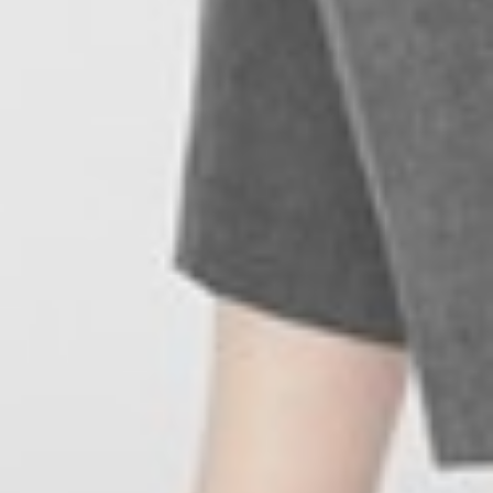
490
$ 590
$