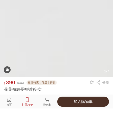
1/7
390
分享
夏日特惠．任選５折起
$
$ 590
荷葉領結長袖襯衫-女
加入購物車
選擇
顏色 尺寸
首頁
打開APP
購物車
1種顏色