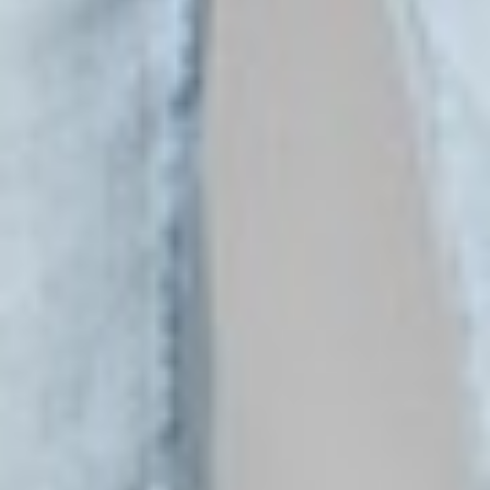
550
$ 690
$