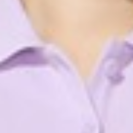
299
$ 350
$