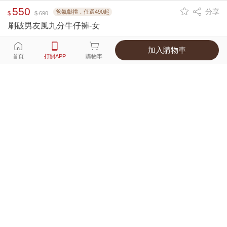
550
分享
爸氣獻禮．任選490起
$
$ 690
刷破男友風九分牛仔褲-女
加入購物車
選擇
顏色 尺寸
首頁
打開APP
購物車
1種顏色
付款
超商取貨付款 ‧ 信用卡 ‧ LINE Pay
運費
父親節限定！超商取貨滿588免運費
打開APP
詳情
產地 ‧ 材質 ‧ 特色
真人試穿輕鬆選碼
商品尺寸表
商品評價（159）
查看全部
訂單後四碼：
5424
腰圍太緊，辦退