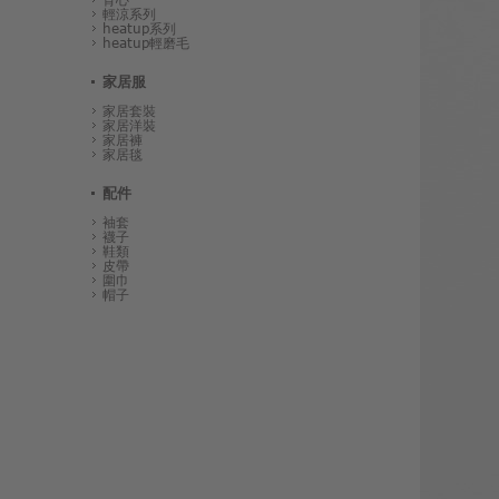
輕涼系列
heatup系列
heatup輕磨毛
家居服
家居套裝
家居洋裝
家居褲
家居毯
配件
袖套
襪子
鞋類
皮帶
圍巾
帽子