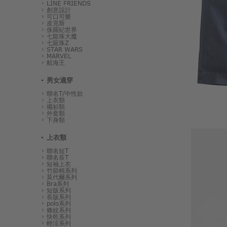
LINE FRIENDS
創意設計
可口可樂
皮克斯
侏羅紀世界
七龍珠大魔
七龍珠Z
STAR WARS
MARVEL
航海王
男女適穿
聯名T/中性款
上衣類
襯衫類
外套類
下身類
上衣類
聯名短T
聯名長T
短袖上衣
竹節棉系列
莫代爾系列
Bra系列
短版系列
長版系列
polo系列
條紋系列
快乾系列
輕涼系列