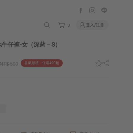
登入/註冊
0
牛仔褲-女
（深藍－S）
爸氣獻禮．任選490起
NT$ 590