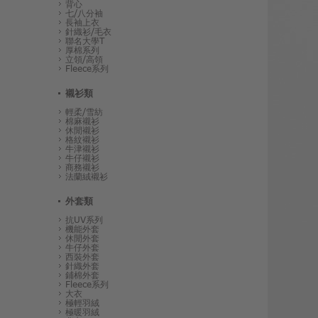
背心
七/八分袖
長袖上衣
針織衫/毛衣
聯名大學T
厚棉系列
立領/高領
Fleece系列
襯衫類
輕柔/雪紡
棉麻襯衫
休閒襯衫
格紋襯衫
牛津襯衫
牛仔襯衫
商務襯衫
法蘭絨襯衫
外套類
抗UV系列
機能外套
休閒外套
牛仔外套
西裝外套
針織外套
鋪棉外套
Fleece系列
大衣
極輕羽絨
極暖羽絨