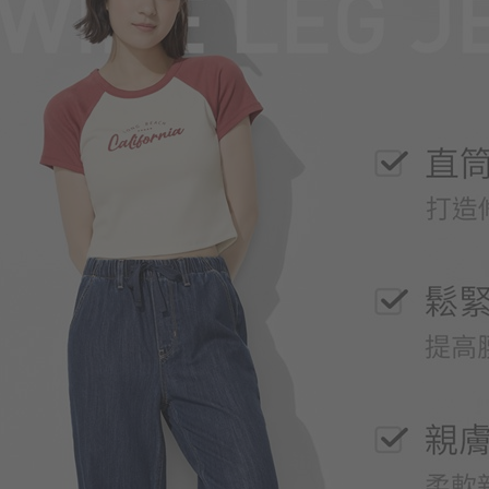
290
$
$ 299