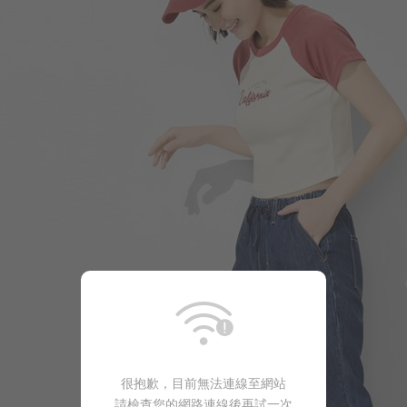
290
$
$ 299
很抱歉，目前無法連線至網站
請檢查您的網路連線後再試一次