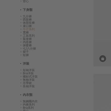
背心
下身類
九分褲
西裝褲
休閒長褲
束口褲
牛仔系列
寬褲
工裝系列
緊身褲
內搭褲
保暖褲
七/八分褲
裙子
短褲
洋裝
短袖洋裝
Bra洋裝
襯衫式洋裝
無袖洋裝
吊帶裙
長袖洋裝
內衣類
無鋼圈內衣
內褲系列
Bra系列
背心