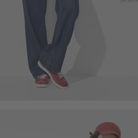
490
$
$ 590