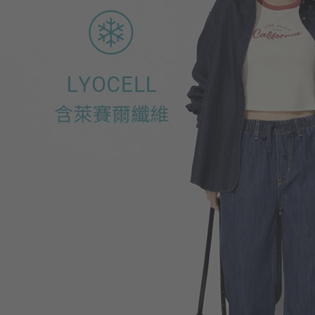
290
$
$ 299
商品售完
490
$
$ 590