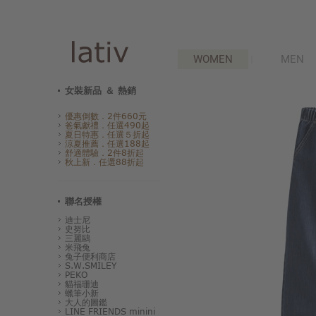
WOMEN
MEN
女裝新品 ＆ 熱銷
優惠倒數．2件660元
爸氣獻禮．任選490起
夏日特惠．任選５折起
涼夏推薦．任選188起
舒適體驗．2件8折起
秋上新．任選88折起
聯名授權
迪士尼
史努比
三麗鷗
米飛兔
兔子便利商店
S.W.SMILEY
PEKO
貓福珊迪
蠟筆小新
大人的圖鑑
LINE FRIENDS minini