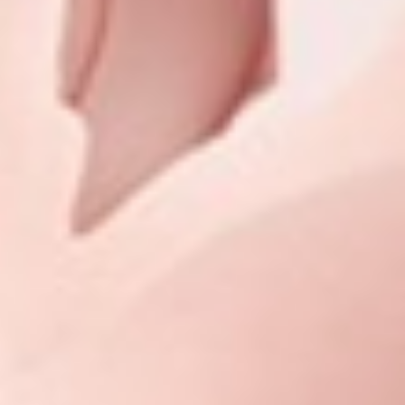
350
$ 399
$