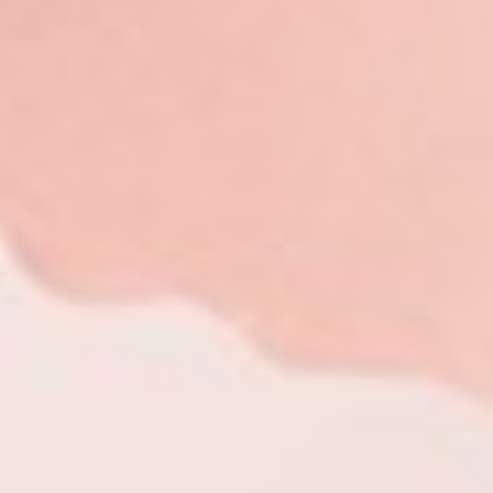
139
$ 149
$