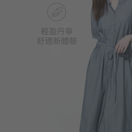
590
$
$ 890