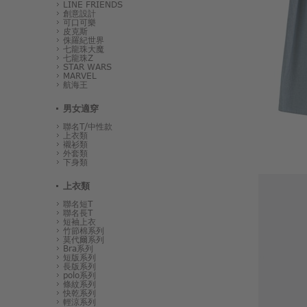
LINE FRIENDS
創意設計
可口可樂
皮克斯
侏羅紀世界
七龍珠大魔
七龍珠Z
STAR WARS
MARVEL
航海王
男女適穿
聯名T/中性款
上衣類
襯衫類
外套類
下身類
上衣類
聯名短T
聯名長T
短袖上衣
竹節棉系列
莫代爾系列
Bra系列
短版系列
長版系列
polo系列
條紋系列
快乾系列
輕涼系列