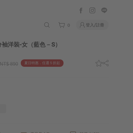
登入/註冊
0
袖洋裝-女
（藍色－S）
夏日特惠．任選５折起
NT$ 890