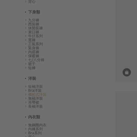
背心
下身類
九分褲
西裝褲
休閒長褲
束口褲
牛仔系列
寬褲
工裝系列
緊身褲
內搭褲
保暖褲
七/八分褲
裙子
短褲
洋裝
短袖洋裝
Bra洋裝
襯衫式洋裝
無袖洋裝
吊帶裙
長袖洋裝
內衣類
無鋼圈內衣
內褲系列
Bra系列
背心