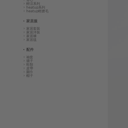
輕涼系列
heatup系列
heatup輕磨毛
家居服
家居套裝
家居洋裝
家居褲
家居毯
配件
袖套
襪子
鞋類
皮帶
圍巾
帽子