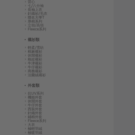
背心
七/八分袖
長袖上衣
針織衫/毛衣
聯名大學T
厚棉系列
立領/高領
Fleece系列
襯衫類
輕柔/雪紡
棉麻襯衫
休閒襯衫
格紋襯衫
牛津襯衫
牛仔襯衫
商務襯衫
法蘭絨襯衫
外套類
抗UV系列
機能外套
休閒外套
牛仔外套
西裝外套
針織外套
鋪棉外套
Fleece系列
大衣
極輕羽絨
極暖羽絨