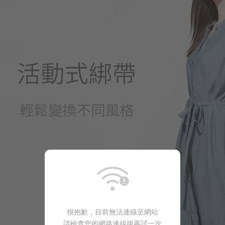
590
$
$ 890
很抱歉，目前無法連線至網站
請檢查您的網路連線後再試一次