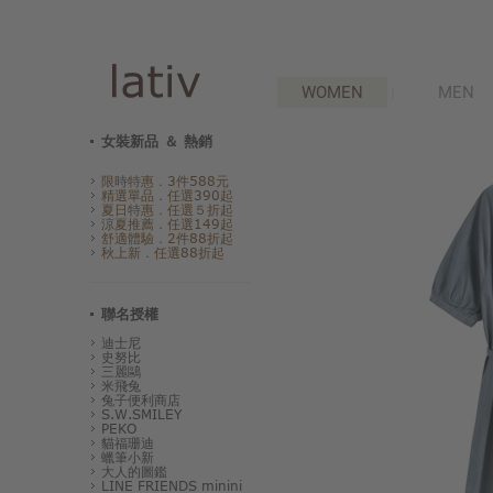
WOMEN
MEN
女裝新品 ＆ 熱銷
限時特惠．3件588元
精選單品．任選390起
夏日特惠．任選５折起
涼夏推薦．任選149起
舒適體驗．2件88折起
秋上新．任選88折起
聯名授權
迪士尼
史努比
三麗鷗
米飛兔
兔子便利商店
S.W.SMILEY
PEKO
貓福珊迪
蠟筆小新
大人的圖鑑
LINE FRIENDS minini