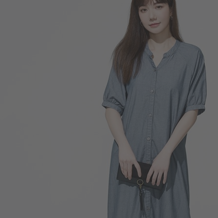
590
$
$ 890