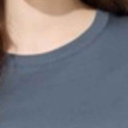
249
$ 299
$