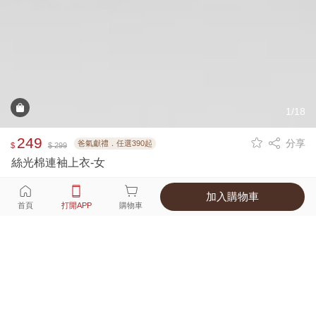
1/18
249
分享
爸氣獻禮．任選390起
$
$ 299
絲光棉連袖上衣-女
加入購物車
選擇
顏色 尺寸
首頁
打開APP
購物車
8種顏色
付款
超商取貨付款 ‧ 信用卡 ‧ LINE Pay
運費
父親節限定！超商取貨滿588免運費
打開APP
詳情
產地 ‧ 材質 ‧ 特色