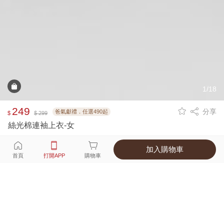
1/18
249
分享
爸氣獻禮．任選490起
$
$ 299
絲光棉連袖上衣-女
加入購物車
選擇
顏色 尺寸
首頁
打開APP
購物車
9種顏色
付款
超商取貨付款 ‧ 信用卡 ‧ LINE Pay
運費
父親節限定！超商取貨滿588免運費
打開APP