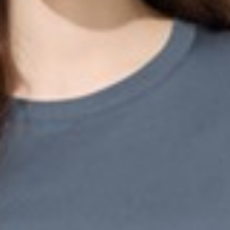
249
$ 299
$