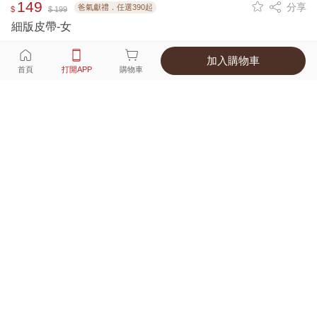
149
分享
爸氣獻禮．任選390起
$
$ 199
細版皮帶-女
加入購物車
選擇
顏色 尺寸
首頁
打開APP
購物車
2種顏色
付款
超商取貨付款 ‧ 信用卡 ‧ LINE Pay
運費
父親節限定！超商取貨滿588免運費
打開APP
詳情
產地 ‧ 材質 ‧ 特色
商品尺寸表
商品評價（306）
查看全部
訂單後四碼：
4211
Good quality