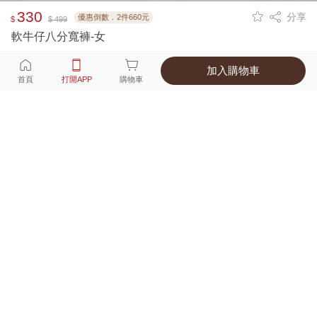
330
分享
優惠倒數．2件660元
$
$ 499
軟牛仔八分寬褲-女
加入購物車
選擇
顏色 尺寸
首頁
打開APP
購物車
1種顏色
付款
超商取貨付款 ‧ 信用卡 ‧ LINE Pay
運費
父親節限定！超商取貨滿588免運費
打開APP
詳情
產地 ‧ 材質 ‧ 特色
真人試穿輕鬆選碼
商品尺寸表
商品評價（858）
查看全部
訂單後四碼：
9402
舒服的家居外出單品