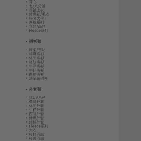
背心
七/八分袖
長袖上衣
針織衫/毛衣
聯名大學T
厚棉系列
立領/高領
Fleece系列
襯衫類
輕柔/雪紡
棉麻襯衫
休閒襯衫
格紋襯衫
牛津襯衫
牛仔襯衫
商務襯衫
法蘭絨襯衫
外套類
抗UV系列
機能外套
休閒外套
牛仔外套
西裝外套
針織外套
鋪棉外套
Fleece系列
大衣
極輕羽絨
極暖羽絨