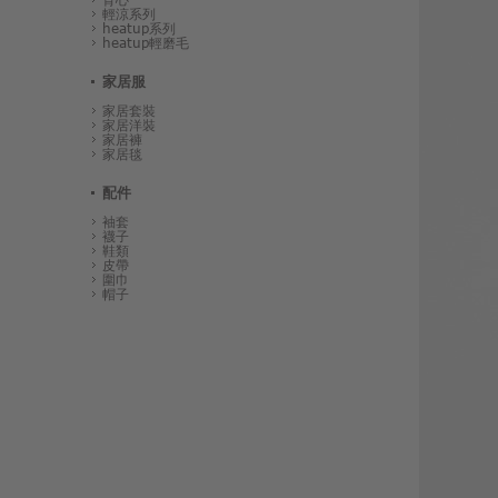
輕涼系列
heatup系列
heatup輕磨毛
家居服
家居套裝
家居洋裝
家居褲
家居毯
配件
袖套
襪子
鞋類
皮帶
圍巾
帽子