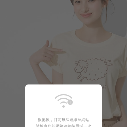
290
$
$ 299
很抱歉，目前無法連線至網站
請檢查您的網路連線後再試一次