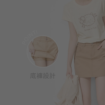
290
$
$ 299
350
$
$ 590