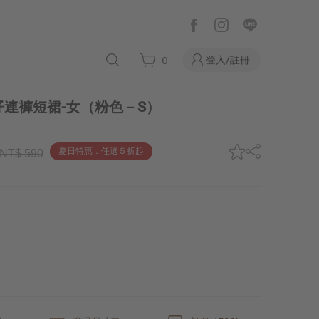
登入/註冊
0
連褲短裙-女
（粉色－S）
夏日特惠．任選５折起
NT$ 590