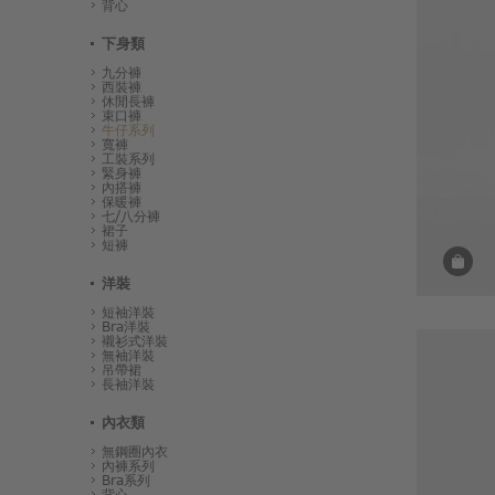
背心
下身類
九分褲
西裝褲
休閒長褲
束口褲
牛仔系列
寬褲
工裝系列
緊身褲
內搭褲
保暖褲
七/八分褲
裙子
短褲
洋裝
短袖洋裝
Bra洋裝
襯衫式洋裝
無袖洋裝
吊帶裙
長袖洋裝
內衣類
無鋼圈內衣
內褲系列
Bra系列
背心