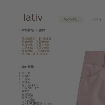
WOMEN
MEN
女裝新品 ＆ 熱銷
父親節限定．3件588元
爸氣獻禮．任選390起
夏日特惠．任選５折起
涼夏推薦．任選149起
舒適體驗．2件88折起
秋上新．任選88折起
聯名授權
迪士尼
史努比
三麗鷗
米飛兔
兔子便利商店
S.W.SMILEY
PEKO
貓福珊迪
蠟筆小新
大人的圖鑑
LINE FRIENDS minini