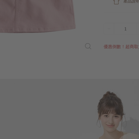
產品說
1
優惠倒數！超商取