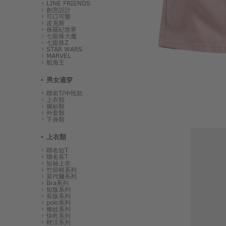
LINE FRIENDS
創意設計
可口可樂
皮克斯
侏羅紀世界
七龍珠大魔
七龍珠Z
STAR WARS
MARVEL
航海王
男女適穿
聯名T/中性款
上衣類
襯衫類
外套類
下身類
上衣類
聯名短T
聯名長T
短袖上衣
竹節棉系列
莫代爾系列
Bra系列
短版系列
長版系列
polo系列
條紋系列
快乾系列
輕涼系列