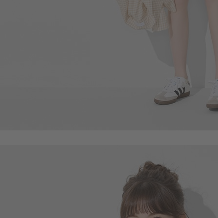
105
$
$ 119