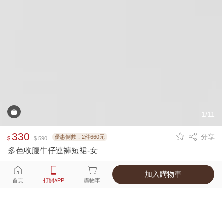
1/11
330
分享
優惠倒數．2件660元
$
$ 590
多色收腹牛仔連褲短裙-女
加入購物車
選擇
顏色 尺寸
首頁
打開APP
購物車
2種顏色
付款
超商取貨付款 ‧ 信用卡 ‧ LINE Pay