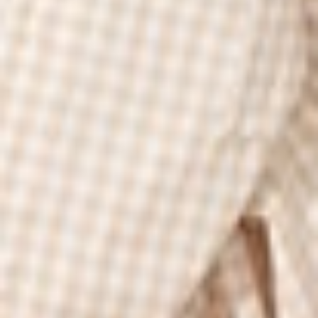
330
$ 590
$