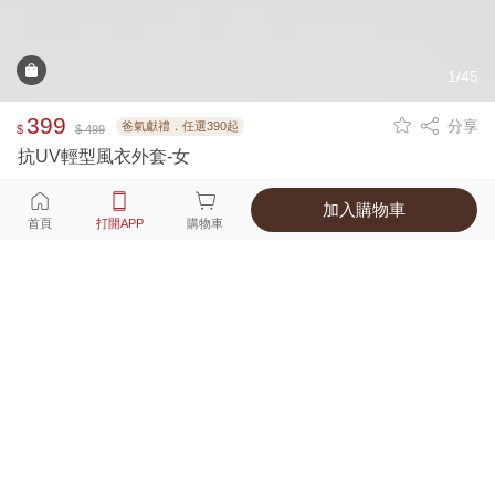
1/45
399
分享
爸氣獻禮．任選390起
$
$ 499
抗UV輕型風衣外套-女
加入購物車
選擇
顏色 尺寸
首頁
打開APP
購物車
8種顏色
付款
超商取貨付款 ‧ 信用卡 ‧ LINE Pay
運費
父親節限定！超商取貨滿588免運費
打開APP
詳情
產地 ‧ 材質 ‧ 特色
真人試穿輕鬆選碼
商品尺寸表