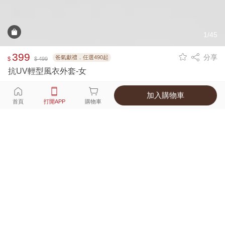
1/45
399
分享
爸氣獻禮．任選490起
$
$ 499
抗UV輕型風衣外套-女
加入購物車
選擇
顏色 尺寸
首頁
打開APP
購物車
8種顏色
付款
超商取貨付款 ‧ 信用卡 ‧ LINE Pay
運費
父親節限定！超商取貨滿588免運費
打開APP
詳情
產地 ‧ 材質 ‧ 特色
真人試穿輕鬆選碼
商品尺寸表