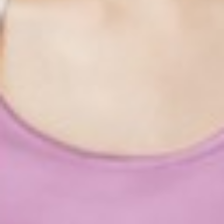
119
$ 190
$