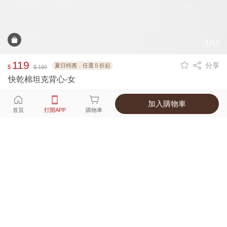
1/13
119
分享
夏日特惠．任選５折起
$
$ 190
快乾棉坦克背心-女
加入購物車
選擇
顏色 尺寸
首頁
打開APP
購物車
3種顏色
付款
超商取貨付款 ‧ 信用卡 ‧ LINE Pay
運費
父親節限定！超商取貨滿588免運費
打開APP
詳情
產地 ‧ 材質 ‧ 特色
真人試穿輕鬆選碼
商品尺寸表