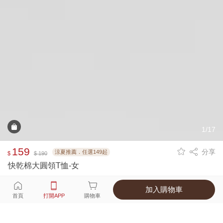
1/17
159
分享
涼夏推薦．任選149起
$
$ 190
快乾棉大圓領T恤-女
加入購物車
選擇
顏色 尺寸
首頁
打開APP
購物車
8種顏色