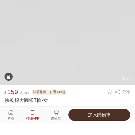
1/17
159
分享
涼夏推薦．任選149起
$
$ 190
快乾棉大圓領T恤-女
加入購物車
選擇
顏色 尺寸
首頁
打開APP
購物車
8種顏色