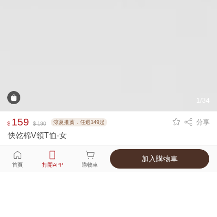
1/34
159
分享
涼夏推薦．任選149起
$
$ 190
快乾棉V領T恤-女
加入購物車
選擇
顏色 尺寸
首頁
打開APP
購物車
15種顏色
付款
超商取貨付款 ‧ 信用卡 ‧ LINE Pay