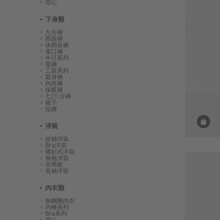
背心
下身類
九分褲
西裝褲
休閒長褲
束口褲
牛仔系列
寬褲
工裝系列
緊身褲
內搭褲
保暖褲
七/八分褲
裙子
短褲
洋裝
短袖洋裝
Bra洋裝
襯衫式洋裝
無袖洋裝
吊帶裙
長袖洋裝
內衣類
無鋼圈內衣
內褲系列
Bra系列
背心