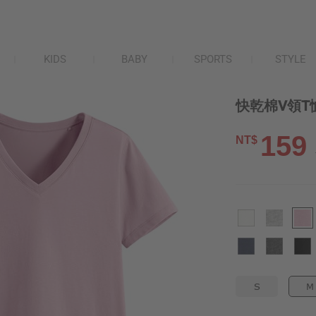
KIDS
BABY
SPORTS
STYLE
快乾棉V領T
159
NT$
S
M