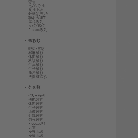
背心
七/八分袖
長袖上衣
針織衫/毛衣
聯名大學T
厚棉系列
立領/高領
Fleece系列
襯衫類
輕柔/雪紡
棉麻襯衫
休閒襯衫
格紋襯衫
牛津襯衫
牛仔襯衫
商務襯衫
法蘭絨襯衫
外套類
抗UV系列
機能外套
休閒外套
牛仔外套
西裝外套
針織外套
鋪棉外套
Fleece系列
大衣
極輕羽絨
極暖羽絨