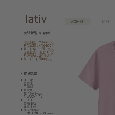
WOMEN
MEN
女裝新品 ＆ 熱銷
優惠倒數．2件660元
爸氣獻禮．任選490起
夏日特惠．任選５折起
涼夏推薦．任選188起
舒適體驗．2件8折起
秋上新．任選88折起
聯名授權
迪士尼
史努比
三麗鷗
米飛兔
兔子便利商店
S.W.SMILEY
PEKO
貓福珊迪
蠟筆小新
大人的圖鑑
LINE FRIENDS minini