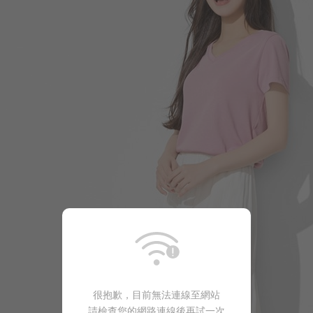
159
$
$ 190
很抱歉，目前無法連線至網站
請檢查您的網路連線後再試一次
商品售完