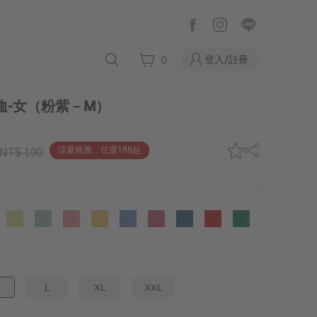
登入/註冊
0
恤-女
（粉紫－M）
涼夏推薦．任選188起
NT$ 190
L
XL
XXL