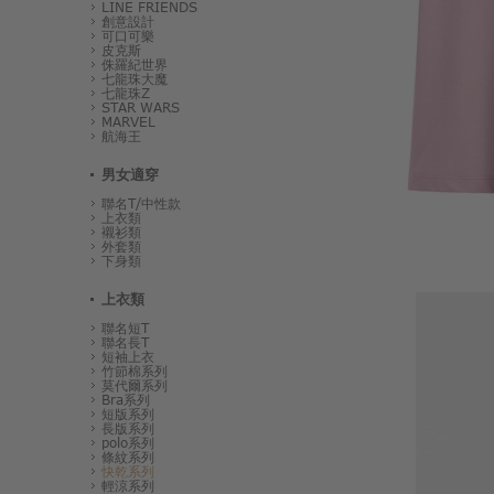
LINE FRIENDS
創意設計
可口可樂
皮克斯
侏羅紀世界
七龍珠大魔
七龍珠Z
STAR WARS
MARVEL
航海王
男女適穿
聯名T/中性款
上衣類
襯衫類
外套類
下身類
上衣類
聯名短T
聯名長T
短袖上衣
竹節棉系列
莫代爾系列
Bra系列
短版系列
長版系列
polo系列
條紋系列
快乾系列
輕涼系列