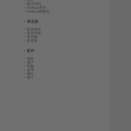
輕涼系列
heatup系列
heatup輕磨毛
家居服
家居套裝
家居洋裝
家居褲
家居毯
配件
袖套
襪子
鞋類
皮帶
圍巾
帽子