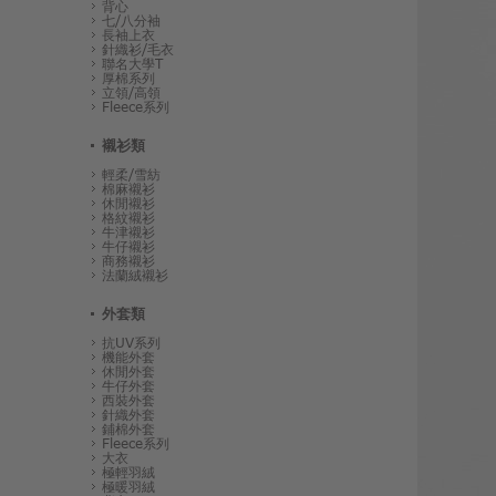
背心
七/八分袖
長袖上衣
針織衫/毛衣
聯名大學T
厚棉系列
立領/高領
Fleece系列
襯衫類
輕柔/雪紡
棉麻襯衫
休閒襯衫
格紋襯衫
牛津襯衫
牛仔襯衫
商務襯衫
法蘭絨襯衫
外套類
抗UV系列
機能外套
休閒外套
牛仔外套
西裝外套
針織外套
鋪棉外套
Fleece系列
大衣
極輕羽絨
極暖羽絨