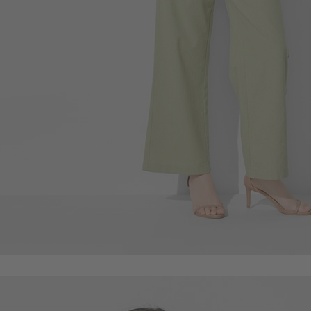
690
$