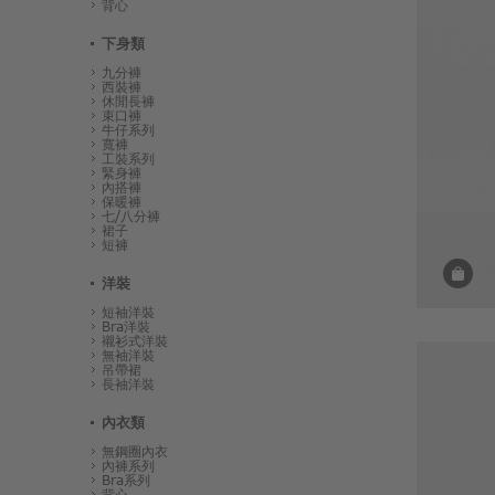
背心
下身類
九分褲
西裝褲
休閒長褲
束口褲
牛仔系列
寬褲
工裝系列
緊身褲
內搭褲
保暖褲
七/八分褲
裙子
短褲
洋裝
短袖洋裝
Bra洋裝
襯衫式洋裝
無袖洋裝
吊帶裙
長袖洋裝
內衣類
無鋼圈內衣
內褲系列
Bra系列
背心