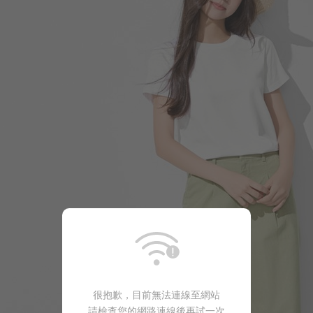
159
$
$ 190
690
$
很抱歉，目前無法連線至網站
請檢查您的網路連線後再試一次