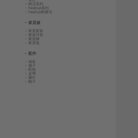
輕涼系列
heatup系列
heatup輕磨毛
家居服
家居套裝
家居洋裝
家居褲
家居毯
配件
袖套
襪子
鞋類
皮帶
圍巾
帽子