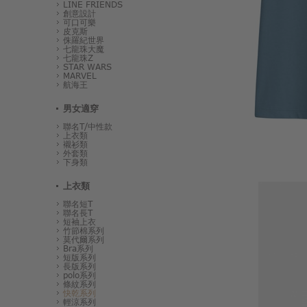
LINE FRIENDS
創意設計
可口可樂
皮克斯
侏羅紀世界
七龍珠大魔
七龍珠Z
STAR WARS
MARVEL
航海王
男女適穿
聯名T/中性款
上衣類
襯衫類
外套類
下身類
上衣類
聯名短T
聯名長T
短袖上衣
竹節棉系列
莫代爾系列
Bra系列
短版系列
長版系列
polo系列
條紋系列
快乾系列
輕涼系列