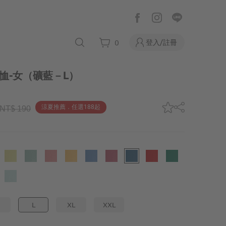
登入/註冊
0
恤-女
（礦藍－L）
涼夏推薦．任選188起
NT$ 190
L
XL
XXL