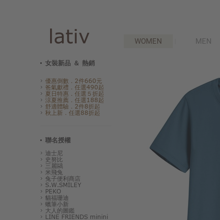
WOMEN
MEN
女裝新品 ＆ 熱銷
優惠倒數．2件660元
爸氣獻禮．任選490起
夏日特惠．任選５折起
涼夏推薦．任選188起
舒適體驗．2件8折起
秋上新．任選88折起
聯名授權
迪士尼
史努比
三麗鷗
米飛兔
兔子便利商店
S.W.SMILEY
PEKO
貓福珊迪
蠟筆小新
大人的圖鑑
LINE FRIENDS minini