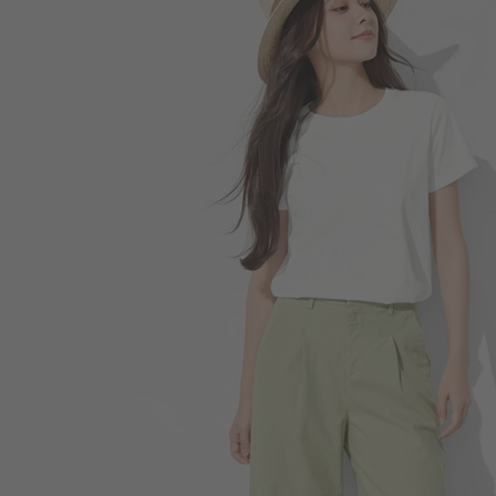
159
$
$ 190