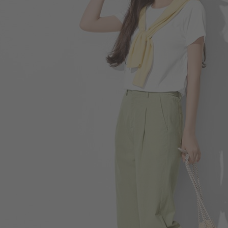
399
$
$ 499
159
$
$ 190
690
$