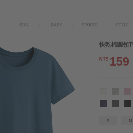
KIDS
BABY
SPORTS
STYLE
快乾棉圓領T
159
NT$
S
M