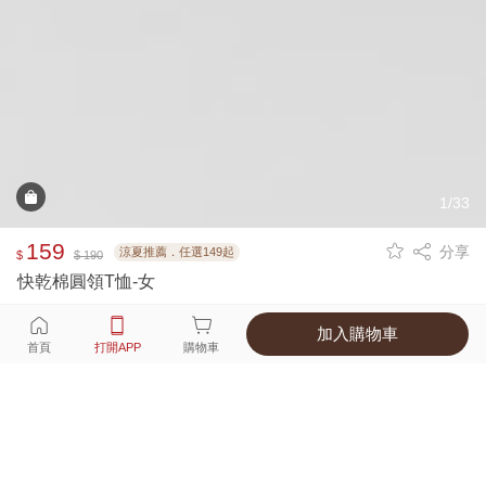
1/33
159
分享
涼夏推薦．任選149起
$
$ 190
快乾棉圓領T恤-女
加入購物車
選擇
顏色 尺寸
首頁
打開APP
購物車
16種顏色
付款
超商取貨付款 ‧ 信用卡 ‧ LINE Pay
運費
APP獨享！超取滿680免運費
打開APP