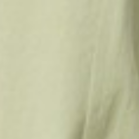
690
$