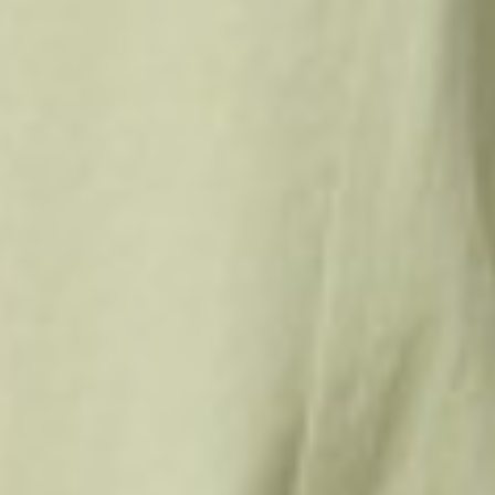
690
$