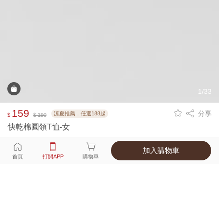
1/33
159
分享
涼夏推薦．任選188起
$
$ 190
快乾棉圓領T恤-女
加入購物車
選擇
顏色 尺寸
首頁
打開APP
購物車
16種顏色
付款
超商取貨付款 ‧ 信用卡 ‧ LINE Pay
運費
父親節限定！超商取貨滿588免運費
打開APP