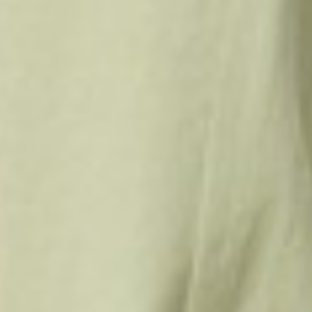
690
$