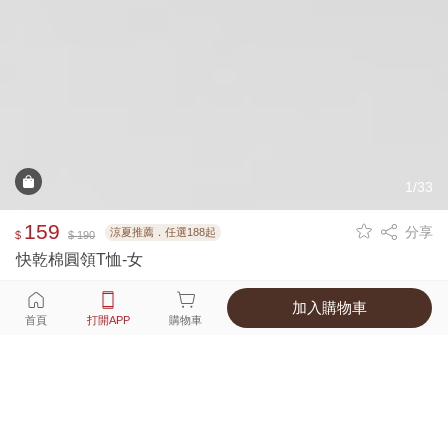
1/33
159
分享
涼夏推薦．任選188起
$
$ 190
快乾棉圓領T恤-女
加入購物車
選擇
顏色 尺寸
首頁
打開APP
購物車
16種顏色
付款
超商取貨付款 ‧ 信用卡 ‧ LINE Pay
運費
父親節限定！超商取貨滿588免運費
打開APP