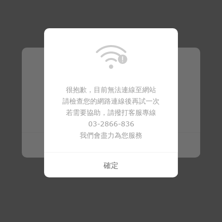
溫馨提醒
很抱歉，目前無法連線至網站
請檢查您的網路連線後再試一次
商品已下架
若需要協助，請撥打客服專線
03-2866-836
我們會盡力為您服務
確定
確定