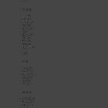
背心
下身類
九分褲
西裝褲
休閒長褲
束口褲
牛仔系列
寬褲
工裝系列
緊身褲
內搭褲
保暖褲
七/八分褲
裙子
短褲
洋裝
短袖洋裝
Bra洋裝
襯衫式洋裝
無袖洋裝
吊帶裙
長袖洋裝
內衣類
無鋼圈內衣
內褲系列
Bra系列
背心