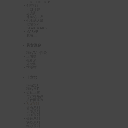
LINE FRIENDS
創意設計
可口可樂
皮克斯
侏羅紀世界
七龍珠大魔
七龍珠Z
STAR WARS
MARVEL
航海王
男女適穿
聯名T/中性款
上衣類
襯衫類
外套類
下身類
上衣類
聯名短T
聯名長T
短袖上衣
竹節棉系列
莫代爾系列
Bra系列
短版系列
長版系列
polo系列
條紋系列
快乾系列
輕涼系列