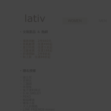
WOMEN
MEN
女裝新品 ＆ 熱銷
優惠倒數．2件660元
爸氣獻禮．任選490起
夏日特惠．任選５折起
涼夏推薦．任選188起
舒適體驗．2件8折起
秋上新．任選88折起
聯名授權
迪士尼
史努比
三麗鷗
米飛兔
兔子便利商店
S.W.SMILEY
PEKO
貓福珊迪
蠟筆小新
大人的圖鑑
LINE FRIENDS minini