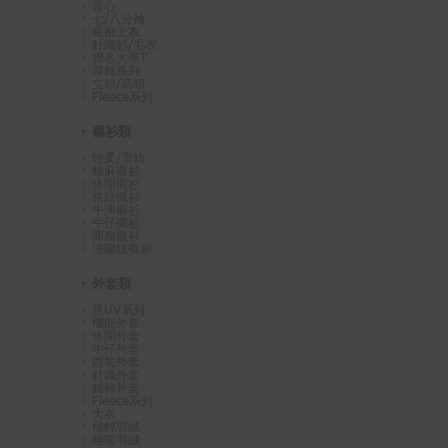
背心
七/八分袖
長袖上衣
針織衫/毛衣
聯名大學T
厚棉系列
立領/高領
Fleece系列
襯衫類
輕柔/雪紡
棉麻襯衫
休閒襯衫
格紋襯衫
牛津襯衫
牛仔襯衫
商務襯衫
法蘭絨襯衫
外套類
抗UV系列
機能外套
休閒外套
牛仔外套
西裝外套
針織外套
鋪棉外套
Fleece系列
大衣
極輕羽絨
極暖羽絨