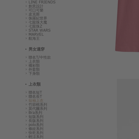
LINE FRIENDS
創意設計
可口可樂
皮克斯
侏羅紀世界
七龍珠大魔
七龍珠Z
STAR WARS
MARVEL
航海王
男女適穿
聯名T/中性款
上衣類
襯衫類
外套類
下身類
上衣類
聯名短T
聯名長T
短袖上衣
竹節棉系列
莫代爾系列
Bra系列
短版系列
長版系列
polo系列
條紋系列
快乾系列
輕涼系列