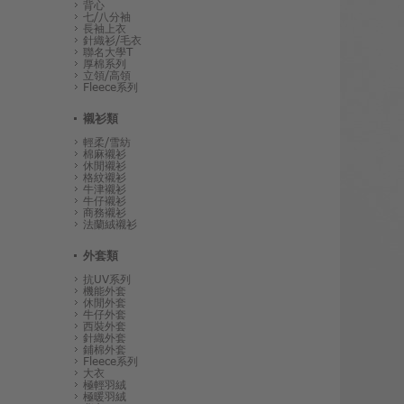
背心
七/八分袖
長袖上衣
針織衫/毛衣
聯名大學T
厚棉系列
立領/高領
Fleece系列
襯衫類
輕柔/雪紡
棉麻襯衫
休閒襯衫
格紋襯衫
牛津襯衫
牛仔襯衫
商務襯衫
法蘭絨襯衫
外套類
抗UV系列
機能外套
休閒外套
牛仔外套
西裝外套
針織外套
鋪棉外套
Fleece系列
大衣
極輕羽絨
極暖羽絨