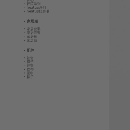
輕涼系列
heatup系列
heatup輕磨毛
家居服
家居套裝
家居洋裝
家居褲
家居毯
配件
袖套
襪子
鞋類
皮帶
圍巾
帽子