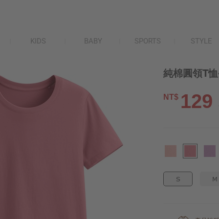
KIDS
BABY
SPORTS
STYLE
純棉圓領T恤
129
NT$
S
M