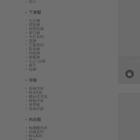
背心
下身類
九分褲
西裝褲
休閒長褲
束口褲
牛仔系列
寬褲
工裝系列
緊身褲
內搭褲
保暖褲
七/八分褲
裙子
短褲
洋裝
短袖洋裝
Bra洋裝
襯衫式洋裝
無袖洋裝
吊帶裙
長袖洋裝
內衣類
無鋼圈內衣
內褲系列
Bra系列
背心