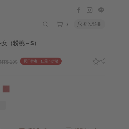
登入/註冊
0
-女
（粉桃－S）
夏日特惠．任選５折起
NT$ 199