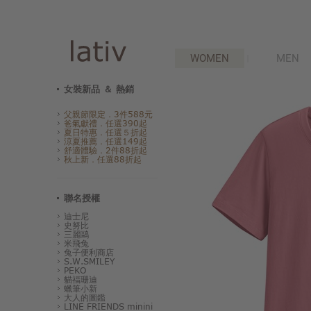
WOMEN
MEN
女裝新品 ＆ 熱銷
父親節限定．3件588元
爸氣獻禮．任選390起
夏日特惠．任選５折起
涼夏推薦．任選149起
舒適體驗．2件88折起
秋上新．任選88折起
聯名授權
迪士尼
史努比
三麗鷗
米飛兔
兔子便利商店
S.W.SMILEY
PEKO
貓福珊迪
蠟筆小新
大人的圖鑑
LINE FRIENDS minini