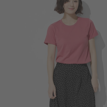
129
$
$ 199