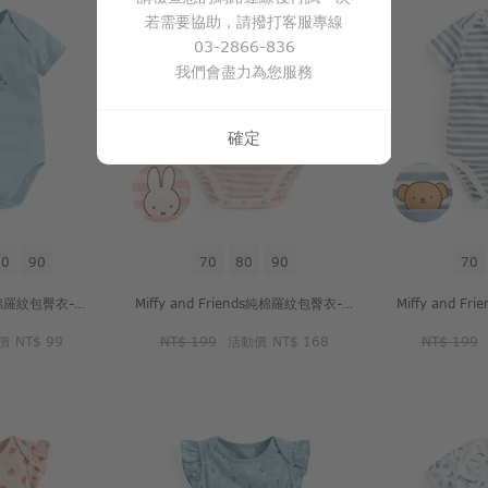
若需要協助，請撥打客服專線
03-2866-836
我們會盡力為您服務
確定
80
90
70
80
90
70
STAR WARS系列純棉羅紋包臀衣-Baby
Miffy and Friends純棉羅紋包臀衣-Baby
價
NT$ 99
NT$ 199
活動價
NT$ 168
NT$ 199