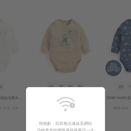
70
60
70
80
90
60
7
STAR WARS系列純棉羅紋包臀衣-Baby
STAR WARS系列純棉羅紋包臀衣-Baby
價
NT$ 188
NT$ 190
活動價
NT$ 188
NT$ 190
很抱歉，目前無法連線至網站
請檢查您的網路連線後再試一次