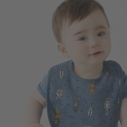
99
$
$ 199