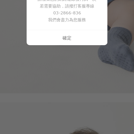
若需要協助，請撥打客服專線
03-2866-836
我們會盡力為您服務
114
$
$ 119
確定