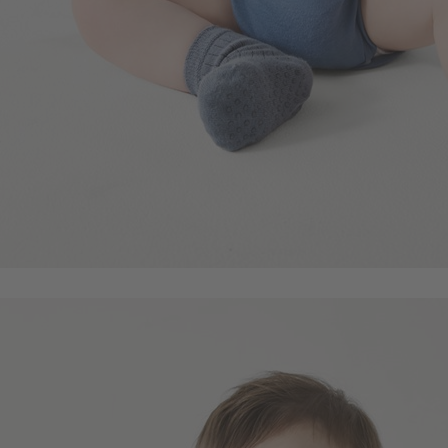
114
$
$ 119