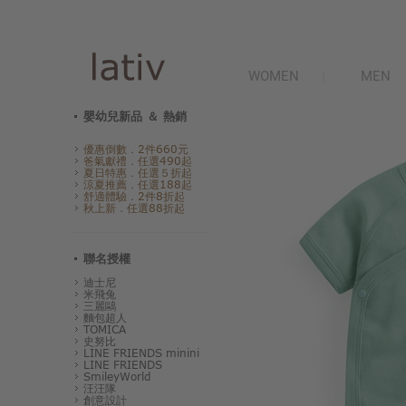
WOMEN
MEN
嬰幼兒新品 ＆ 熱銷
優惠倒數．2件660元
爸氣獻禮．任選490起
夏日特惠．任選５折起
涼夏推薦．任選188起
舒適體驗．2件8折起
秋上新．任選88折起
聯名授權
迪士尼
米飛兔
三麗鷗
麵包超人
TOMICA
史努比
LINE FRIENDS minini
LINE FRIENDS
SmileyWorld
汪汪隊
創意設計