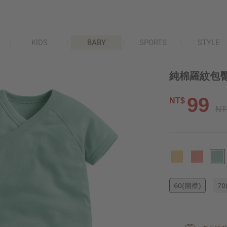
KIDS
BABY
SPORTS
STYLE
純棉羅紋包臀衣
99
NT$
NT
60(開襟)
70