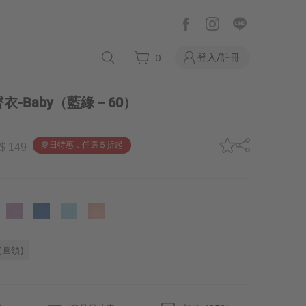
登入/註冊
0
-Baby
（藍綠－60）
夏日特惠．任選５折起
$ 149
(圓領)