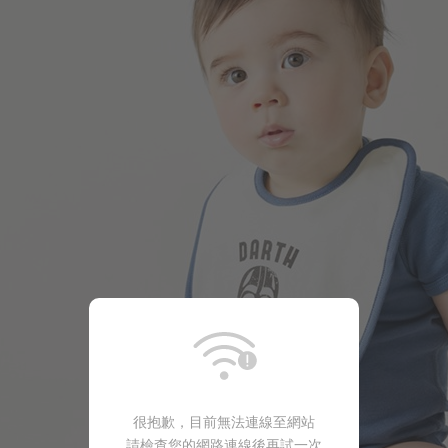
99
$
$ 199
99
$
$ 149
很抱歉，目前無法連線至網站
請檢查您的網路連線後再試一次