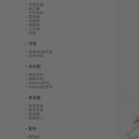
休閒長褲
束口褲
牛仔系列
緊身褲
內搭褲
保暖褲
七分褲
短褲
洋裝
無袖/短袖洋裝
長袖洋裝
內衣類
棉質系列
網眼系列
heatup系列
heatup輕磨毛
家居服
家居套裝
家居洋裝
家居褲
防踢背心
配件
睡墊組