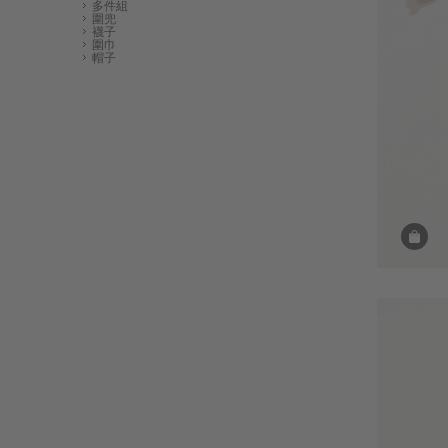
多件組
圍兜
襪子
圍巾
帽子