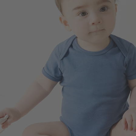
99
$
$ 149