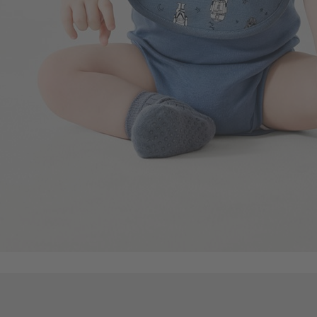
99
$
$ 149
114
$
$ 119