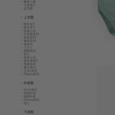
蠟筆小新
七龍珠Z
皮克斯
上衣類
聯名短T
聯名長T
短袖上衣
竹節棉系列
長版系列
條紋系列
連身衣
包臀衣
網眼系列
背心
長袖上衣
聯名厚棉T
厚棉系列
磨毛系列
立領/高領
Fleece系列
外套類
抗UV系列
休閒外套
鋪棉外套
Fleece系列
背心
下身類