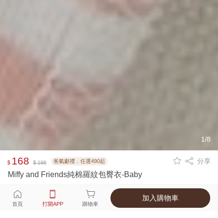
1/8
168
分享
爸氣獻禮．任選490起
$
$ 199
Miffy and Friends純棉羅紋包臀衣-Baby
加入購物車
選擇
顏色 尺寸
首頁
打開APP
購物車
2種顏色