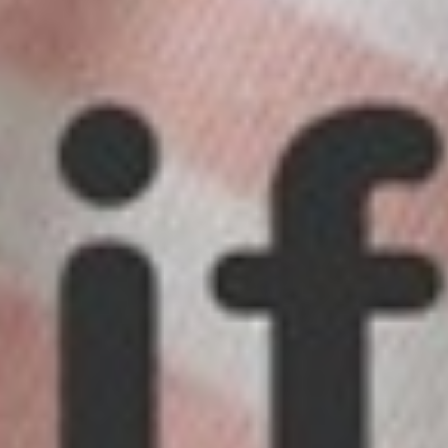
114
114
$ 119
$ 119
$
$