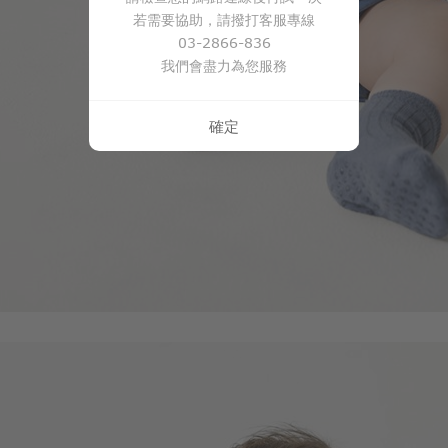
若需要協助，請撥打客服專線
03-2866-836
我們會盡力為您服務
114
$
$ 119
確定