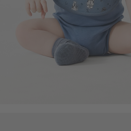
99
$
$ 149
114
$
$ 119