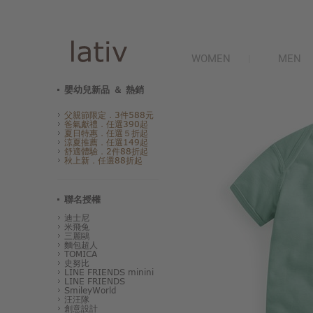
WOMEN
MEN
嬰幼兒新品 ＆ 熱銷
父親節限定．3件588元
爸氣獻禮．任選390起
夏日特惠．任選５折起
涼夏推薦．任選149起
舒適體驗．2件88折起
秋上新．任選88折起
聯名授權
迪士尼
米飛兔
三麗鷗
麵包超人
TOMICA
史努比
LINE FRIENDS minini
LINE FRIENDS
SmileyWorld
汪汪隊
創意設計