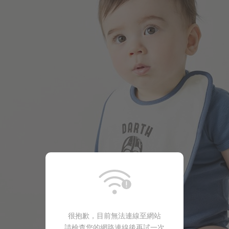
99
$
$ 199
99
$
$ 149
很抱歉，目前無法連線至網站
請檢查您的網路連線後再試一次