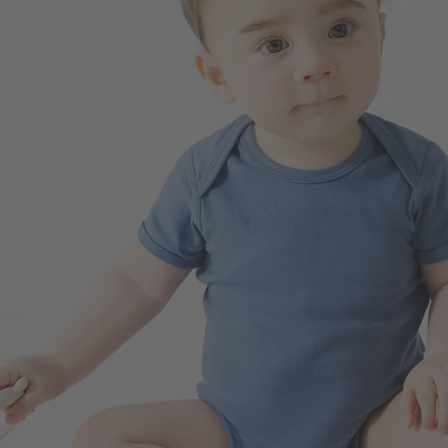
99
$
$ 149