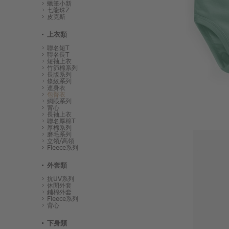
蠟筆小新
七龍珠Z
皮克斯
上衣類
聯名短T
聯名長T
短袖上衣
竹節棉系列
長版系列
條紋系列
連身衣
包臀衣
網眼系列
背心
長袖上衣
聯名厚棉T
厚棉系列
磨毛系列
立領/高領
Fleece系列
外套類
抗UV系列
休閒外套
鋪棉外套
Fleece系列
背心
下身類