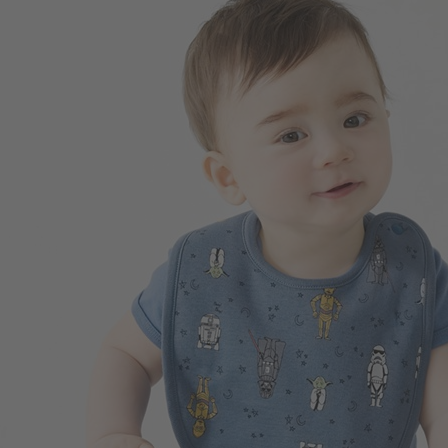
99
$
$ 199