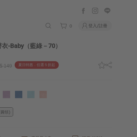
登入/註冊
0
-Baby
（藍綠－70）
夏日特惠．任選５折起
$ 149
(圓領)