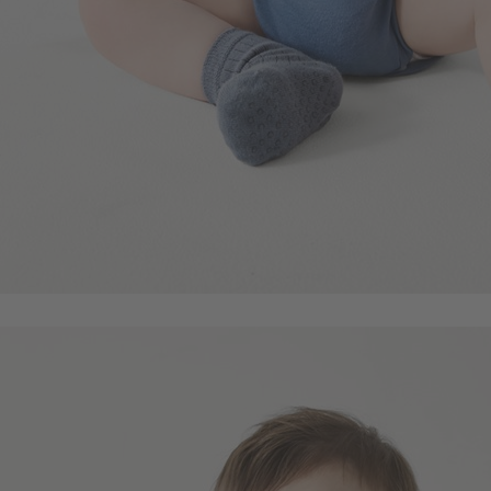
114
$
$ 119