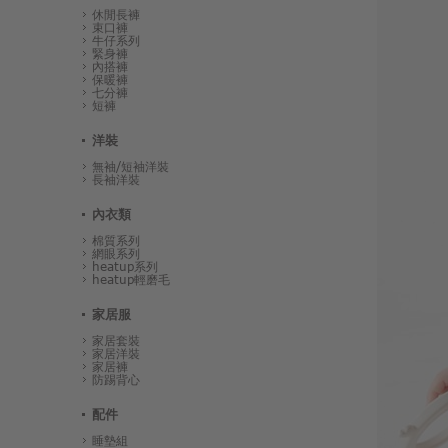
休閒長褲
束口褲
牛仔系列
緊身褲
內搭褲
保暖褲
七分褲
短褲
洋裝
無袖/短袖洋裝
長袖洋裝
內衣類
棉質系列
網眼系列
heatup系列
heatup輕磨毛
家居服
家居套裝
家居洋裝
家居褲
防踢背心
配件
睡墊組