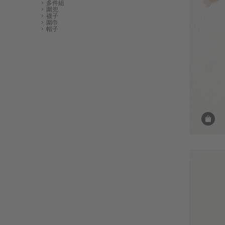
多件組
圍兜
襪子
圍巾
帽子