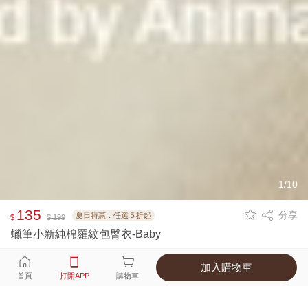
1/10
135
分享
夏日特惠．任選５折起
$
$ 199
蠟筆小新純棉羅紋包臀衣-Baby
加入購物車
選擇
顏色 尺寸
首頁
打開APP
購物車
3種顏色