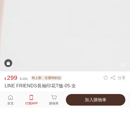
1/5
299
分享
秋上新．任選88折起
$
$ 350
LINE FRIENDS長袖印花T恤-05-女
加入購物車
選擇
顏色 尺寸
首頁
打開APP
購物車
1種顏色
付款
超商取貨付款 ‧ 信用卡 ‧ LINE Pay