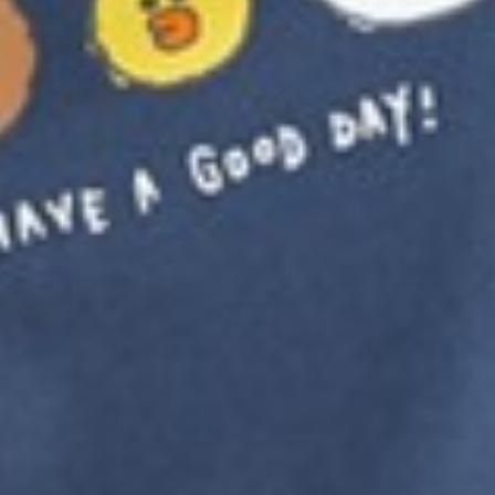
299
$ 350
$