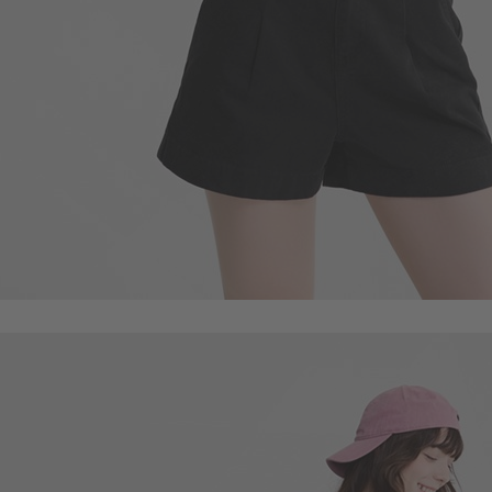
330
$
$ 499