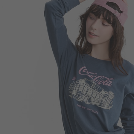
299
$
$ 350