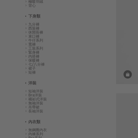
極暖羽絨
背心
下身類
九分褲
西裝褲
休閒長褲
束口褲
牛仔系列
寬褲
工裝系列
緊身褲
內搭褲
保暖褲
七/八分褲
裙子
短褲
洋裝
短袖洋裝
Bra洋裝
襯衫式洋裝
無袖洋裝
吊帶裙
長袖洋裝
內衣類
無鋼圈內衣
內褲系列
Bra系列