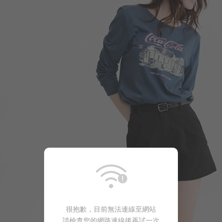
299
$
$ 350
290
$
$ 350
330
$
$ 499
很抱歉，目前無法連線至網站
請檢查您的網路連線後再試一次