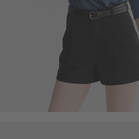
290
$
$ 350
330
$
$ 499