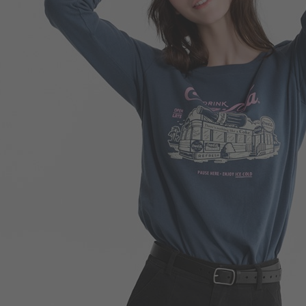
299
$
$ 350
290
$
$ 350