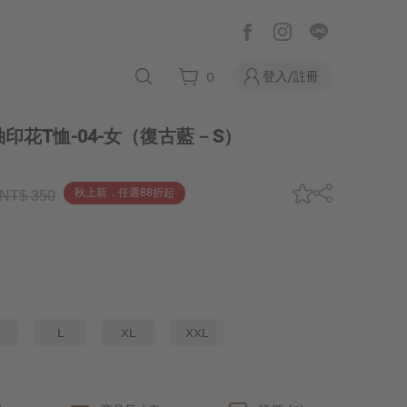
登入/註冊
0
印花T恤-04-女
（復古藍－S）
秋上新．任選88折起
NT$ 350
L
XL
XXL