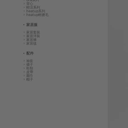
背心
輕涼系列
heatup系列
heatup輕磨毛
家居服
家居套裝
家居洋裝
家居褲
家居毯
配件
袖套
襪子
鞋類
皮帶
圍巾
帽子