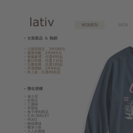
WOMEN
MEN
女裝新品 ＆ 熱銷
父親節限定．3件588元
優惠倒數．2件660元
爸氣獻禮．任選490起
夏日特惠．任選５折起
涼夏推薦．任選188起
舒適體驗．2件8折起
秋上新．任選88折起
聯名授權
迪士尼
史努比
三麗鷗
米飛兔
兔子便利商店
S.W.SMILEY
PEKO
貓福珊迪
蠟筆小新
大人的圖鑑