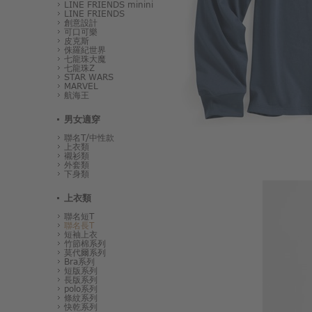
LINE FRIENDS minini
LINE FRIENDS
創意設計
可口可樂
皮克斯
侏羅紀世界
七龍珠大魔
七龍珠Z
STAR WARS
MARVEL
航海王
男女適穿
聯名T/中性款
上衣類
襯衫類
外套類
下身類
上衣類
聯名短T
聯名長T
短袖上衣
竹節棉系列
莫代爾系列
Bra系列
短版系列
長版系列
polo系列
條紋系列
快乾系列