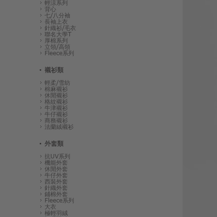
輕涼系列
背心
七/八分袖
長袖上衣
針織衫/毛衣
聯名大學T
厚棉系列
立領/高領
Fleece系列
襯衫類
輕柔/雪紡
棉麻襯衫
休閒襯衫
格紋襯衫
牛津襯衫
牛仔襯衫
商務襯衫
法蘭絨襯衫
外套類
抗UV系列
機能外套
休閒外套
牛仔外套
西裝外套
針織外套
鋪棉外套
Fleece系列
大衣
極輕羽絨