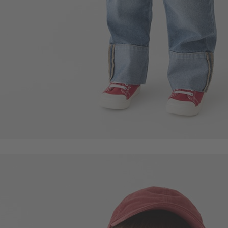
49
$
$ 59