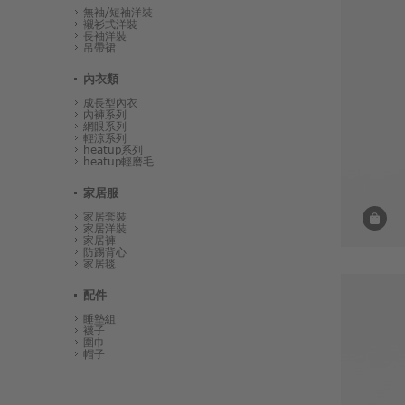
無袖/短袖洋裝
襯衫式洋裝
長袖洋裝
吊帶裙
內衣類
成長型內衣
內褲系列
網眼系列
輕涼系列
heatup系列
heatup輕磨毛
家居服
家居套裝
家居洋裝
家居褲
防踢背心
家居毯
配件
睡墊組
襪子
圍巾
帽子