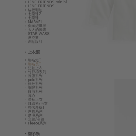
LINE FRIENDS minini
LINE FRIENDS
貓福珊迪
七龍珠Z
七龍珠
MARVEL
侏羅紀世界
大人的圖鑑
STAR WARS
皮克斯
創意設計
上衣類
聯名短T
聯名長T
短袖上衣
竹節棉系列
長版系列
polo系列
條紋系列
網眼系列
輕涼系列
背心
長袖上衣
針織衫/毛衣
聯名厚棉T
厚棉系列
磨毛系列
立領/高領
Fleece系列
襯衫類