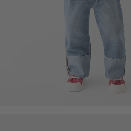
49
$
$ 59