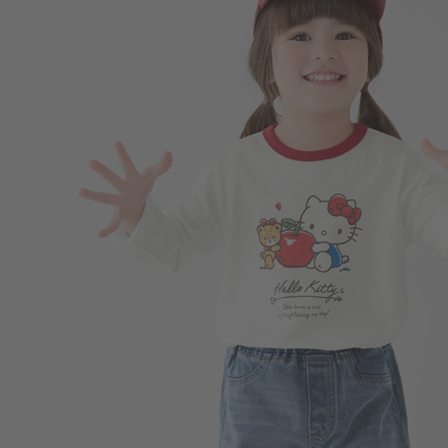
220
$
$ 249