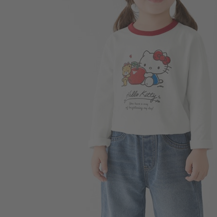
220
$
$ 249