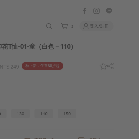
登入/註冊
0
T恤-01-童
（白色－110）
秋上新．任選88折起
NT$ 249
0
130
140
150