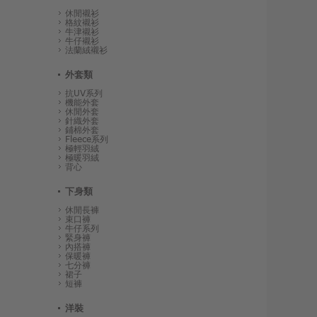
休閒襯衫
格紋襯衫
牛津襯衫
牛仔襯衫
法蘭絨襯衫
外套類
抗UV系列
機能外套
休閒外套
針織外套
鋪棉外套
Fleece系列
極輕羽絨
極暖羽絨
背心
下身類
休閒長褲
束口褲
牛仔系列
緊身褲
內搭褲
保暖褲
七分褲
裙子
短褲
洋裝