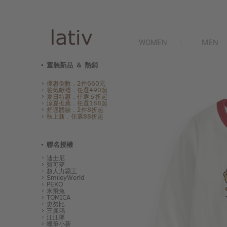
WOMEN
MEN
童裝新品 ＆ 熱銷
優惠倒數．2件660元
爸氣獻禮．任選490起
夏日特惠．任選５折起
涼夏推薦．任選188起
舒適體驗．2件8折起
秋上新．任選88折起
聯名授權
迪士尼
寶可夢
超人力霸王
SmileyWorld
PEKO
米飛兔
TOMICA
史努比
三麗鷗
汪汪隊
蠟筆小新