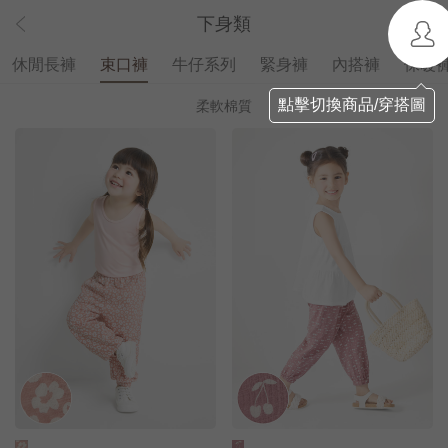
下身類
休閒長褲
束口褲
牛仔系列
緊身褲
內搭褲
保暖
點擊切換商品/穿搭圖
柔軟棉質