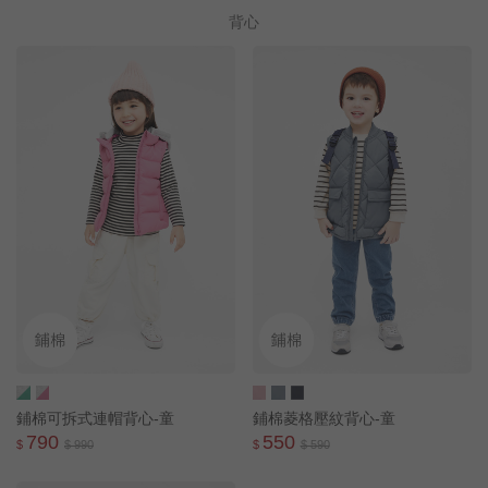
背心
鋪棉可拆式連帽背心-童
鋪棉菱格壓紋背心-童
790
550
$
$ 990
$
$ 590