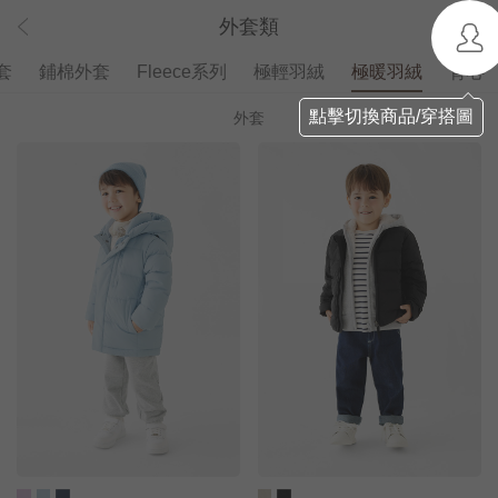
外套類
套
鋪棉外套
Fleece系列
極輕羽絨
極暖羽絨
背心
點擊切換商品/穿搭圖
外套