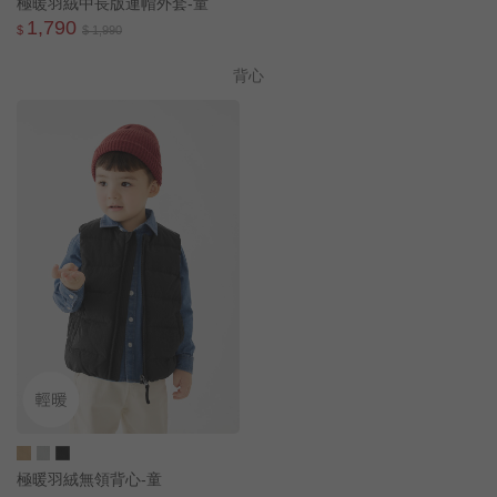
極暖羽絨中長版連帽外套-童
1,790
$
$ 1,990
背心
極暖羽絨無領背心-童