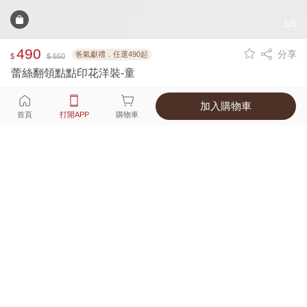
1/5
490
分享
爸氣獻禮．任選490起
$
$ 550
蕾絲翻領點點印花洋裝-童
加入購物車
選擇
顏色 尺寸
首頁
打開APP
購物車
1種顏色
付款
超商取貨付款 ‧ 信用卡 ‧ LINE Pay
運費
父親節限定！超商取貨滿588免運費
打開APP
詳情
產地 ‧ 材質 ‧ 特色
真人試穿輕鬆選碼
商品尺寸表
商品評價（26）
查看全部