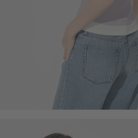
590
$
$ 690