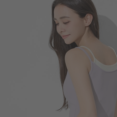
196
$
$ 249