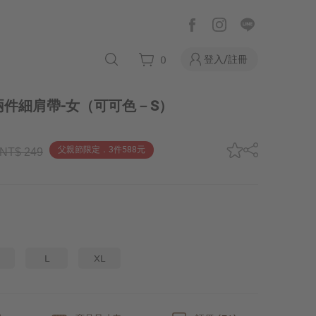
登入/註冊
0
件細肩帶-女
（可可色－S）
父親節限定．3件588元
NT$ 249
L
XL