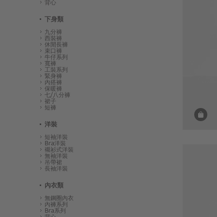
背心
下身類
九分褲
西裝褲
休閒長褲
束口褲
牛仔系列
寬褲
工裝系列
緊身褲
內搭褲
保暖褲
七/八分褲
裙子
短褲
洋裝
短袖洋裝
Bra洋裝
襯衫式洋裝
無袖洋裝
吊帶裙
長袖洋裝
內衣類
無鋼圈內衣
內褲系列
Bra系列
背心