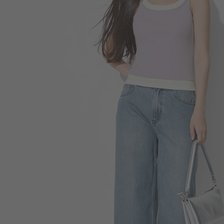
196
$
$ 249
590
$
$ 690