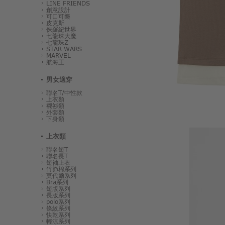
LINE FRIENDS
創意設計
可口可樂
皮克斯
侏羅紀世界
七龍珠大魔
七龍珠Z
STAR WARS
MARVEL
航海王
男女適穿
聯名T/中性款
上衣類
襯衫類
外套類
下身類
上衣類
聯名短T
聯名長T
短袖上衣
竹節棉系列
莫代爾系列
Bra系列
短版系列
長版系列
polo系列
條紋系列
快乾系列
輕涼系列