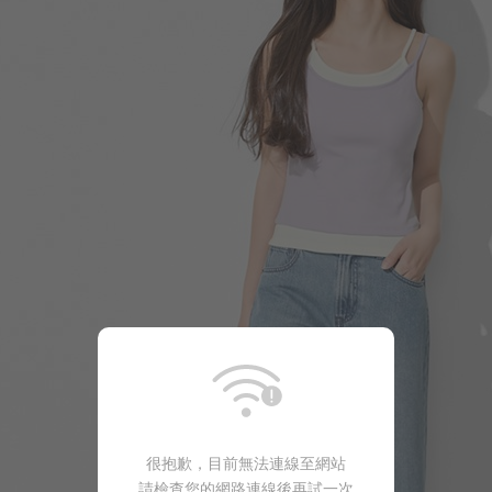
196
$
$ 249
590
$
$ 690
很抱歉，目前無法連線至網站
請檢查您的網路連線後再試一次