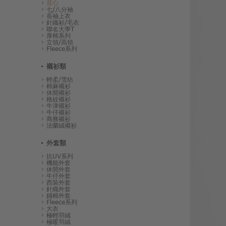
背心
七/八分袖
長袖上衣
針織衫/毛衣
聯名大學T
厚棉系列
立領/高領
Fleece系列
襯衫類
輕柔/雪紡
棉麻襯衫
休閒襯衫
格紋襯衫
牛津襯衫
牛仔襯衫
商務襯衫
法蘭絨襯衫
外套類
抗UV系列
機能外套
休閒外套
牛仔外套
西裝外套
針織外套
鋪棉外套
Fleece系列
大衣
極輕羽絨
極暖羽絨