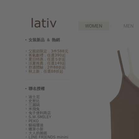
WOMEN
MEN
女裝新品 ＆ 熱銷
父親節限定．3件588元
爸氣獻禮．任選390起
夏日特惠．任選５折起
涼夏推薦．任選149起
舒適體驗．2件88折起
秋上新．任選88折起
聯名授權
迪士尼
史努比
三麗鷗
米飛兔
兔子便利商店
S.W.SMILEY
PEKO
貓福珊迪
蠟筆小新
大人的圖鑑
LINE FRIENDS minini