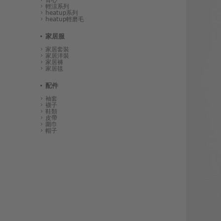
輕涼系列
heatup系列
heatup輕磨毛
家居服
家居套裝
家居洋裝
家居褲
家居毯
配件
袖套
襪子
鞋類
皮帶
圍巾
帽子