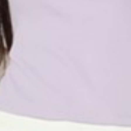
196
$ 249
$