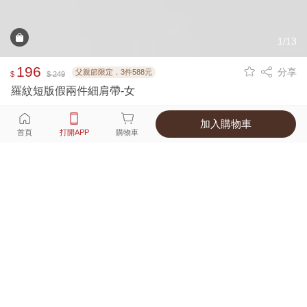
1/13
196
分享
父親節限定．3件588元
$
$ 249
羅紋短版假兩件細肩帶-女
加入購物車
選擇
顏色 尺寸
首頁
打開APP
購物車
3種顏色
付款
超商取貨付款 ‧ 信用卡 ‧ LINE Pay
運費
優惠倒數！超商取貨滿588免運費
打開APP
詳情
產地 ‧ 材質 ‧ 特色
真人試穿輕鬆選碼
商品尺寸表