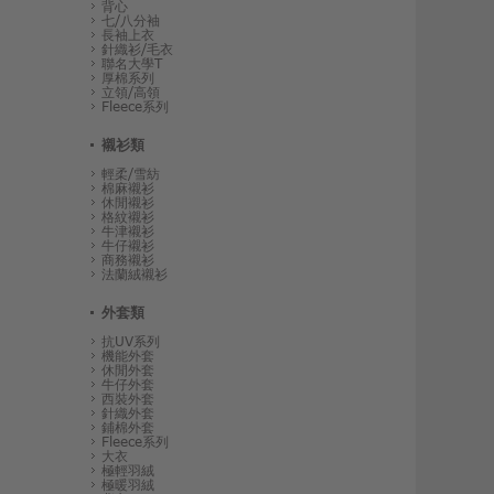
背心
七/八分袖
長袖上衣
針織衫/毛衣
聯名大學T
厚棉系列
立領/高領
Fleece系列
襯衫類
輕柔/雪紡
棉麻襯衫
休閒襯衫
格紋襯衫
牛津襯衫
牛仔襯衫
商務襯衫
法蘭絨襯衫
外套類
抗UV系列
機能外套
休閒外套
牛仔外套
西裝外套
針織外套
鋪棉外套
Fleece系列
大衣
極輕羽絨
極暖羽絨