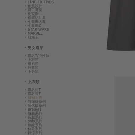
LINE FRIENDS
創意設計
可口可樂
皮克斯
侏羅紀世界
七龍珠大魔
七龍珠Z
STAR WARS
MARVEL
航海王
男女適穿
聯名T/中性款
上衣類
襯衫類
外套類
下身類
上衣類
聯名短T
聯名長T
短袖上衣
竹節棉系列
莫代爾系列
Bra系列
短版系列
長版系列
polo系列
條紋系列
快乾系列
輕涼系列