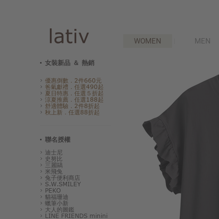
WOMEN
MEN
女裝新品 ＆ 熱銷
優惠倒數．2件660元
爸氣獻禮．任選490起
夏日特惠．任選５折起
涼夏推薦．任選188起
舒適體驗．2件8折起
秋上新．任選88折起
聯名授權
迪士尼
史努比
三麗鷗
米飛兔
兔子便利商店
S.W.SMILEY
PEKO
貓福珊迪
蠟筆小新
大人的圖鑑
LINE FRIENDS minini