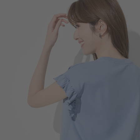
290
$
$ 299