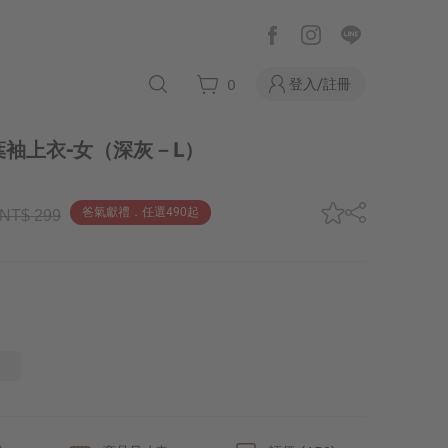
登入/註冊
0
袖上衣-女
（深灰－L）
爸氣獻禮．任選490起
NT$ 299