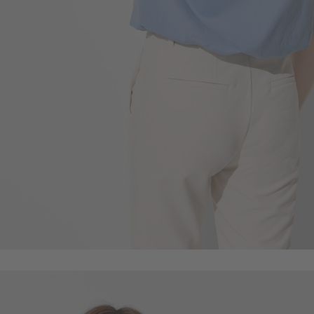
490
$
$ 590