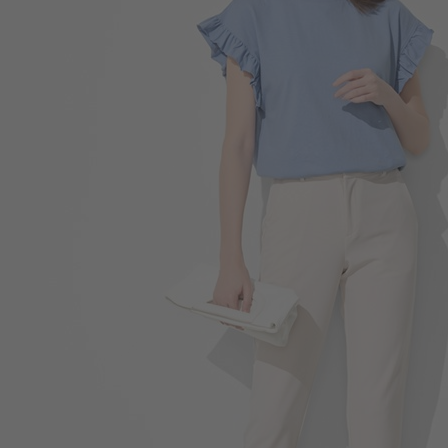
290
$
$ 299
490
$
$ 590