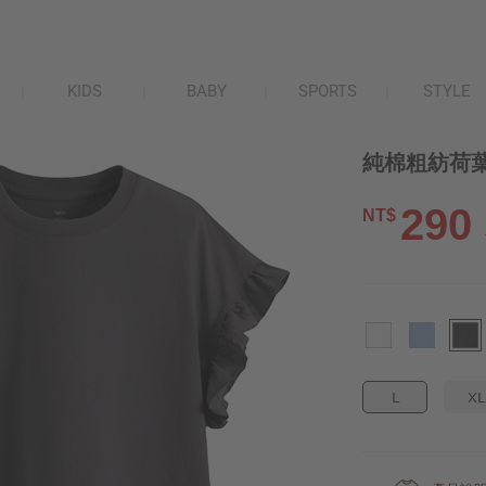
KIDS
BABY
SPORTS
STYLE
純棉粗紡荷葉
290
NT$
L
XL