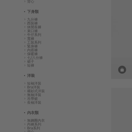
背心
下身類
九分褲
西裝褲
休閒長褲
束口褲
牛仔系列
寬褲
工裝系列
緊身褲
內搭褲
保暖褲
七/八分褲
裙子
短褲
洋裝
短袖洋裝
Bra洋裝
襯衫式洋裝
無袖洋裝
吊帶裙
長袖洋裝
內衣類
無鋼圈內衣
內褲系列
Bra系列
背心