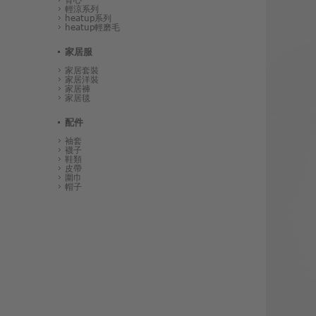
輕涼系列
heatup系列
heatup輕磨毛
家居服
家居套裝
家居洋裝
家居褲
家居毯
配件
袖套
襪子
鞋類
皮帶
圍巾
帽子