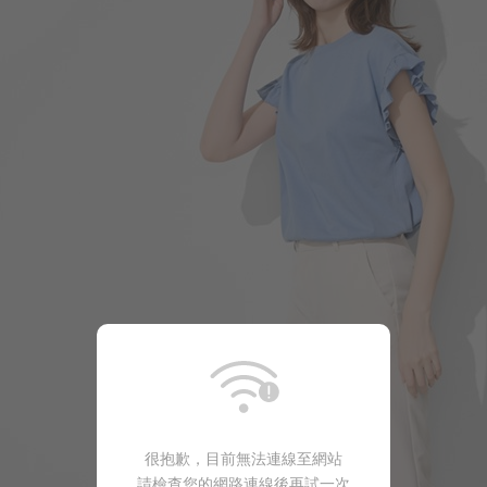
290
$
$ 299
很抱歉，目前無法連線至網站
490
$
$ 590
請檢查您的網路連線後再試一次