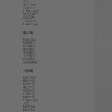
背心
七/八分袖
長袖上衣
針織衫/毛衣
聯名大學T
厚棉系列
立領/高領
Fleece系列
襯衫類
輕柔/雪紡
棉麻襯衫
休閒襯衫
格紋襯衫
牛津襯衫
牛仔襯衫
商務襯衫
法蘭絨襯衫
外套類
抗UV系列
機能外套
休閒外套
牛仔外套
西裝外套
針織外套
鋪棉外套
Fleece系列
大衣
極輕羽絨
極暖羽絨