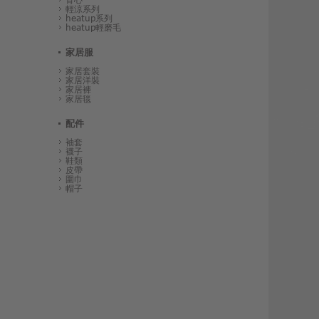
輕涼系列
heatup系列
heatup輕磨毛
家居服
家居套裝
家居洋裝
家居褲
家居毯
配件
袖套
襪子
鞋類
皮帶
圍巾
帽子