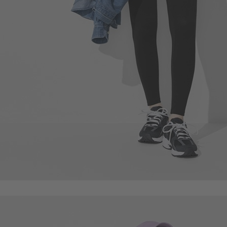
188
$
$ 199
105
$
$ 119