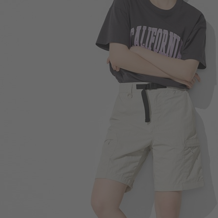
350
$
$ 399
490
$
$ 590