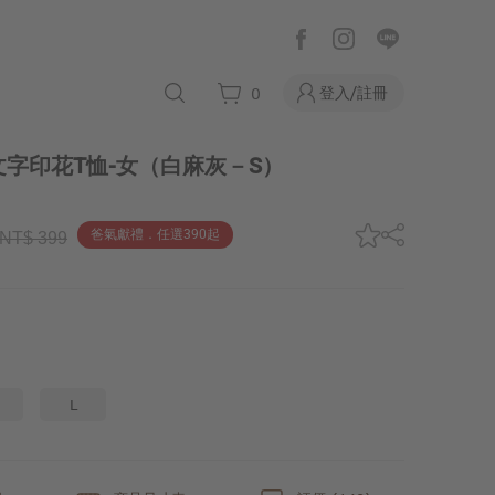
登入/註冊
0
字印花T恤-女
（白麻灰－S）
爸氣獻禮．任選390起
NT$ 399
L