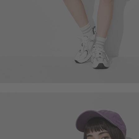
55
$
$ 59