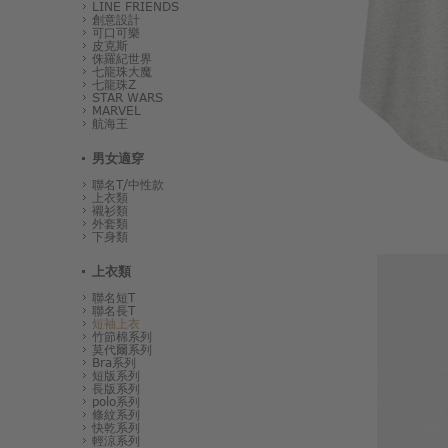
LINE FRIENDS
創意設計
可口可樂
皮克斯
侏羅紀世界
七龍珠大魔
七龍珠Z
STAR WARS
MARVEL
航海王
男女適穿
聯名T/中性款
上衣類
襯衫類
外套類
下身類
上衣類
聯名短T
聯名長T
短袖上衣
竹節棉系列
莫代爾系列
Bra系列
短版系列
長版系列
polo系列
條紋系列
快乾系列
輕涼系列