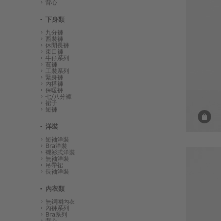
背心
下身類
九分褲
西裝褲
休閒長褲
束口褲
牛仔系列
寬褲
工裝系列
緊身褲
內搭褲
保暖褲
七/八分褲
裙子
短褲
洋裝
短袖洋裝
Bra洋裝
襯衫式洋裝
無袖洋裝
吊帶裙
長袖洋裝
內衣類
無鋼圈內衣
內褲系列
Bra系列
背心