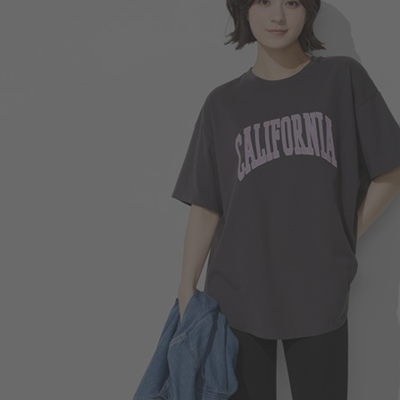
350
$
$ 399
商品售完