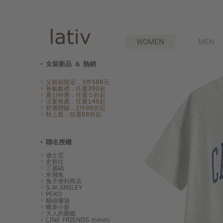
WOMEN
MEN
女裝新品 ＆ 熱銷
父親節限定．3件588元
爸氣獻禮．任選390起
夏日特惠．任選５折起
涼夏推薦．任選149起
舒適體驗．2件88折起
秋上新．任選88折起
聯名授權
迪士尼
史努比
三麗鷗
米飛兔
兔子便利商店
S.W.SMILEY
PEKO
貓福珊迪
蠟筆小新
大人的圖鑑
LINE FRIENDS minini